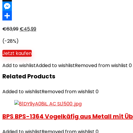
X
Messenger
Teilen
€
63,99
€
45,99
(-28%)
Jetzt kaufen
Add to wishlist
Added to wishlist
Removed from wishlist
0
Related Products
Added to wishlist
Removed from wishlist
0
BPS BPS-1364 Vogelkäfig aus Metall mit Übe
Added to wishlist
Removed from wishlist
0