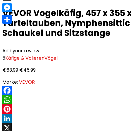
X
VEVOR Vogelkäfig, 457 x 355 
Messenger
Turteltauben, Nymphensittich
Teilen
Schaukel und Sitzstange
Add your review
5
Käfige & Volieren
Vögel
€
63,99
€
45,99
Marke:
VEVOR
Facebook
WhatsApp
Pinterest
LinkedIn