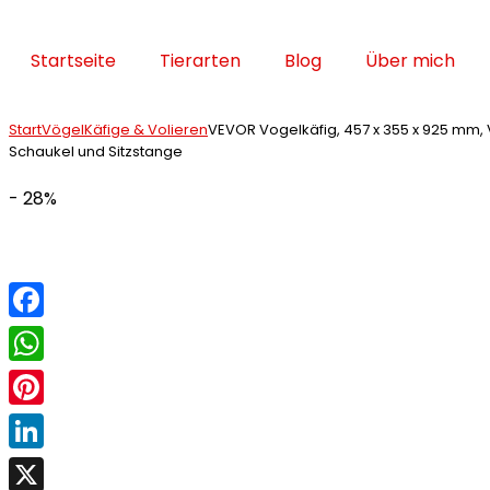
Startseite
Tierarten
Blog
Über mich
Start
Vögel
Käfige & Volieren
VEVOR Vogelkäfig, 457 x 355 x 925 mm, Vo
Schaukel und Sitzstange
- 28%
Facebook
WhatsApp
Pinterest
LinkedIn