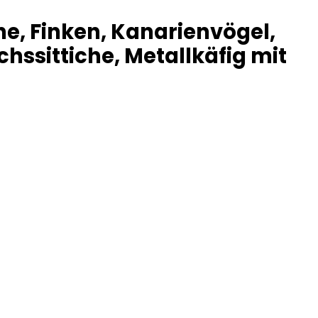
he, Finken, Kanarienvögel,
hssittiche, Metallkäfig mit