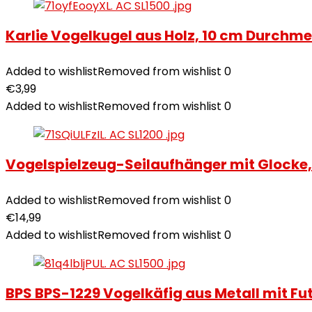
Karlie Vogelkugel aus Holz, 10 cm Durchmes
Added to wishlist
Removed from wishlist
0
€
3,99
Added to wishlist
Removed from wishlist
0
Vogelspielzeug-Seilaufhänger mit Glocke,
Added to wishlist
Removed from wishlist
0
€
14,99
Added to wishlist
Removed from wishlist
0
BPS BPS-1229 Vogelkäfig aus Metall mit Futt