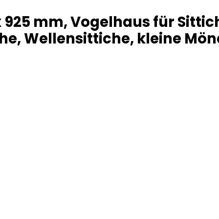
x 925 mm, Vogelhaus für Sittic
e, Wellensittiche, kleine Mönc