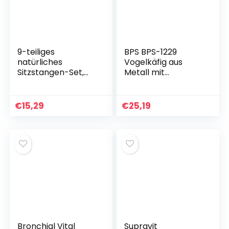
9-teiliges
BPS BPS-1229
natürliches
Vogelkäfig aus
Sitzstangen-Set,
Metall mit
Vogelspielzeug aus
Futternapf,
Holz, Wellensittich-
zufällige Farbe, 30 x
Zubehör,
23 x 39 cm
€
15,29
€
25,19
Vogelkäfig-
Zubehör,
Vogelspielzeug für
Nymphensittiche,
Spielzeug,
Kanarienvogel,
Papagei, stehender
Vogelkäfig
Bronchial Vital
Supravit