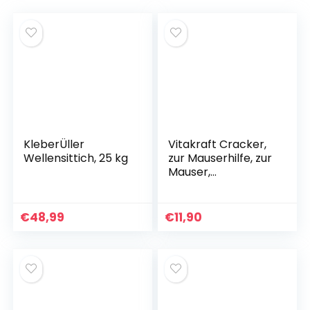
KleberÜller
Vitakraft Cracker,
Wellensittich, 25 kg
zur Mauserhilfe, zur
Mauser,
Knabberstangen
für Wellensittiche,
mit Vitaminen und
€
48,99
€
11,90
Mineralstoffen,
ohne Zuckerzusatz
(10 x 60 g)