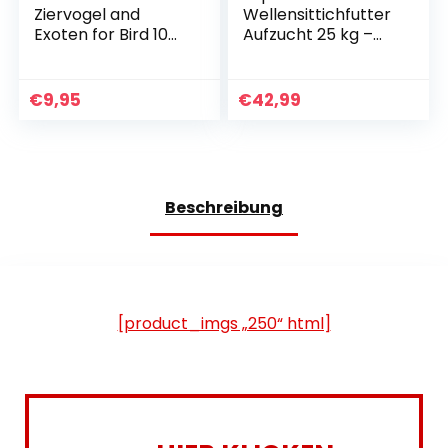
Ziervogel and
Wellensittichfutter
Exoten for Bird 10
Aufzucht 25 kg –
ml
Hochwertige
Aufzuchtmischung
als Hauptfutter für
€
9,95
€
42,99
Wellensittiche &
Kleinsittiche –
Jungvogelfutter &
Mäusefutter zur
Förderung der Brut
Beschreibung
[product_imgs „250“ html]