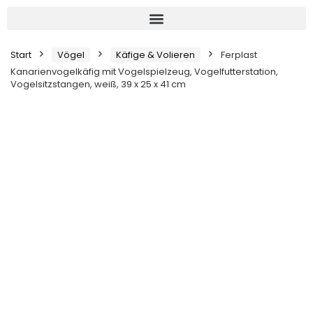
Start
Vögel
Käfige & Volieren
Ferplast
Kanarienvogelkäfig mit Vogelspielzeug, Vogelfutterstation,
Vogelsitzstangen, weiß, 39 x 25 x 41 cm