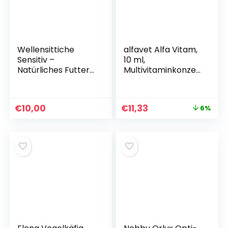
Wellensittiche
alfavet Alfa Vitam,
Sensitiv –
10 ml,
Natürliches Futter
Multivitaminkonzen
für Wellensittiche
trat zur
bei
Vorbeugung von
Makrorhabdiose,
Vitaminmangelersc
€
10,00
€
11,33
6%
Megabakteriose,
heinungen,
Sittiche,
Ergänzungsfutterm
Vogelfutter, Größe
ittel für Vögel,
1 kg
kleine Nagetiere,
Reptilien