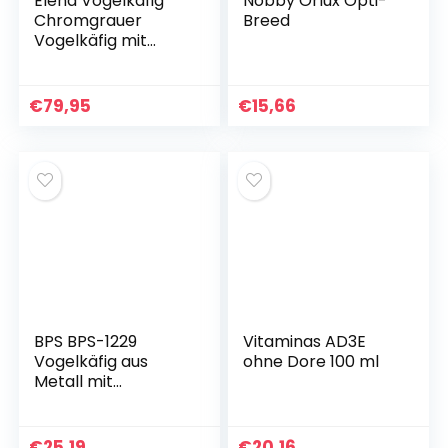
Elena Vogelkäfig
Nobby Orlux Opti-
Chromgrauer
Breed
Vogelkäfig mit
Zubehör
€
79,95
€
15,66
BPS BPS-1229
Vitaminas AD3E
Vogelkäfig aus
ohne Dore 100 ml
Metall mit
Futternapf,
zufällige Farbe, 30 x
23 x 39 cm
€
25,19
€
20,16