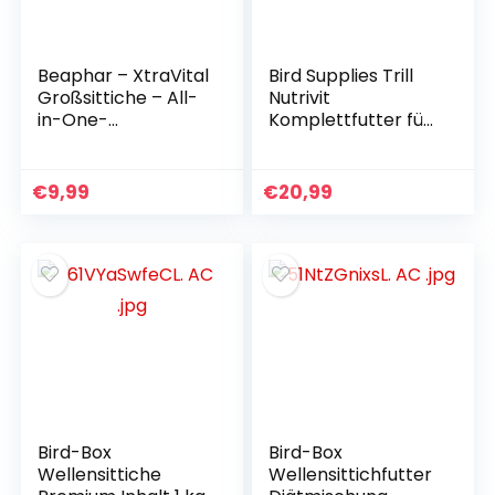
Beaphar – XtraVital
Bird Supplies Trill
Großsittiche – All-
Nutrivit
in-One-
Komplettfutter für
Premiumfutter für
Wellensittiche mit
Großsittiche – 1 kg
Vitaminen, 500 g, 2
Stück
€
9,99
€
20,99
Bird-Box
Bird-Box
Wellensittiche
Wellensittichfutter