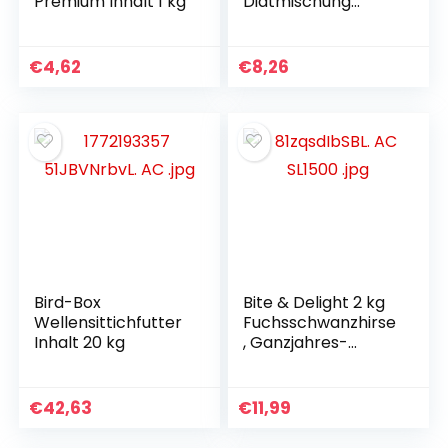
Premium Inhalt 1 kg
Diätmischung
Inhalt 1 kg
€
4,62
€
8,26
Bird-Box
Bite & Delight 2 kg
Wellensittichfutter
Fuchsschwanzhirse
Inhalt 20 kg
, Ganzjahres-
Vogelfutter,
Ziervögel,
Wellensittiche,
€
42,63
€
11,99
natürliches
Hirsekolbenfutter,