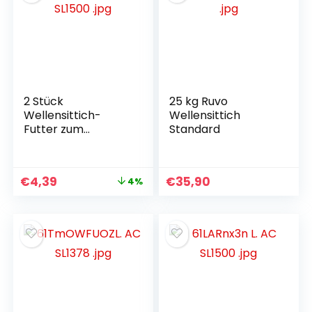
Vogelkäfige,
Papageienspielzeu
g, Futterspender
für Wellensittiche,
Spielzeug für
Wellensittiche
2 Stück
25 kg Ruvo
Wellensittich-
Wellensittich
Futter zum
Standard
Aufhängen,
Edelstahl,
Wellensittich-
€
4,39
€
35,90
4%
Spielzeug,
Nymphensittich-
Futter, hängende
Kleintier-Sittiche
für Vögel,
Papageien,
Gemüse,
Futtersuchspielzeu
g (Silber)