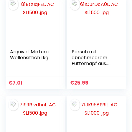
Arquivet Miixtura
Barsch mit
Wellensittich 1kg
abnehmbarem
Futternapf aus
Kokosnussschale
€
7,01
€
25,99