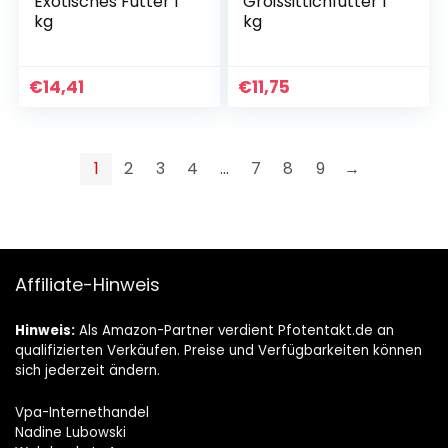
Exotisches Futter 1
Großsittichfutter 1
kg
kg
€
14,41
€
11,75
1
2
3
4
…
7
8
9
→
Affiliate-Hinweis
Hinweis:
Als Amazon-Partner verdient Pfotentakt.de an
qualifizierten Verkäufen. Preise und Verfügbarkeiten können
sich jederzeit ändern.
Vpa-Internethandel
Nadine Lubowski