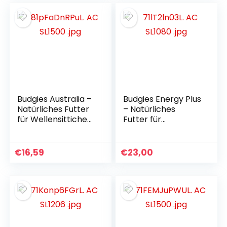
Papageienfutter
Budgies Australia –
Budgies Energy Plus
Natürliches Futter
– Natürliches
für Wellensittiche
Futter für
mit extra Kräutern,
Wellensittiche für
Sittichfutter,
Vielflieger, Sittiche,
Vogelfutter, Größe
Vogelfutter
€
16,59
€
23,00
1 kg