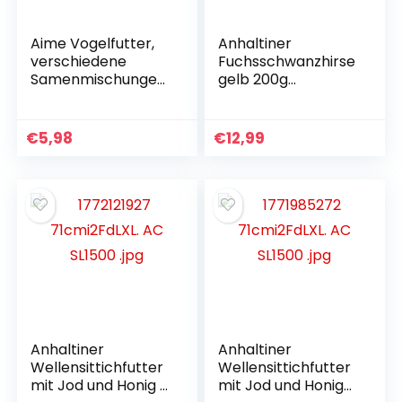
Aime Vogelfutter,
Anhaltiner
verschiedene
Fuchsschwanzhirse
Samenmischungen
gelb 200g
und Nährstoffe,
Premiumfutter
Beutel mit 1 kg, für
Vogelfutter für
Himmelsvögel und
Ziervögel Sittiche
€
5,98
€
12,99
Wildtiere (2 Stück)
und Kanarienvögel
Anhaltiner
Anhaltiner
Wellensittichfutter
Wellensittichfutter
mit Jod und Honig 1
mit Jod und Honig