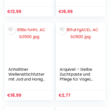
kg Premiumfutter
2,5 kg Premium-
Vogelfutter mit Jod
Vogelfutter mit Jod
und Honig
und Honig
€
13,99
€
16,99
Anhaltiner
Arquivet – Gelbe
Wellensittichfutter
Zuchtpaste und
mit Jod und Honig
Pflege für Vögel,
3,5 kg Premium-
300 g – neutraler
Vogelfutter mit Jod
Geschmack –
und Honig
Futter für alle
€
18,99
€
2,77
Vogelarten und
insbesondere für
gelbes Gefieder