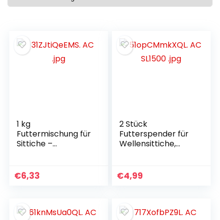
1 kg
2 Stück
Futtermischung für
Futterspender für
Sittiche –
Wellensittiche,
Unzertrennliche
Zubehör für Vögel,
und
Papageien, Futter
Nymphensittiche.
für
€
6,33
€
4,99
Nymphensittiche,
Futter für
Wellensittiche,
Zubehör für