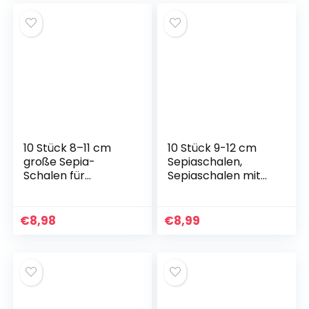
10 Stück 8–11 cm
10 Stück 9-12 cm
große Sepia-
Sepiaschalen,
Schalen für
Sepiaschalen mit
Schildkröten,
Halter,
handgefertigte
handgefertigte
Tintenfischschalen,
Tintenfischschalen,
€
8,98
€
8,99
geeignet für die
für Vögel, Reptilien,
Kalziumversorgung
Schildkröten,
für Vögel,
Bartagamen und
Schildkröten und
Schnecken,
Reptilien als
optimale Kalzium-
Haustiere
und