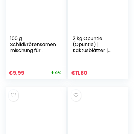
Mineralstoffversor
gung
100 g
2 kg Opuntie
Schildkrötensamen
(Opuntie) |
mischung für
Kaktusblätter |
Futterpflanzen, inkl.
Futterpflanze |
Aussaatanleitung,
Schildkrötenfutter
Samen & Futter für
€
9,99
€
11,80
9%
Ihre Schildkröte,
Pflanzen als
Schildkrötenfutter