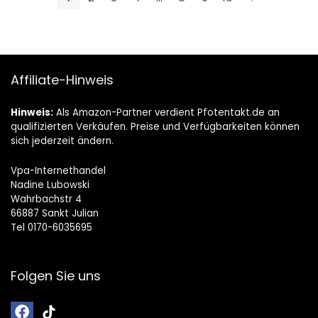
Amphibien
Futter für
Gesundheit
Schildkröten (2
Schildkröte
Stück)
Affiliate-Hinweis
Hinweis:
Als Amazon-Partner verdient Pfotentakt.de an
qualifizierten Verkäufen. Preise und Verfügbarkeiten können
sich jederzeit ändern.
Vpa-Internethandel
Nadine Lubowski
Wahrbachstr 4
66887 Sankt Julian
Tel 0170-6035695
Folgen Sie uns