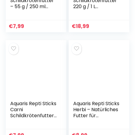
Schildkrötenfutter
Schildkrötenfutter
– 55 g / 250 ml
220 g / 1 L
Hauptfutter
Wasserschildkröte
Wasserschildkröte
nfutter angepasst
n Futter von
an die gesunden
€
7,99
€
18,99
Wasserschildkröte
Wachstumsbedürf
n und
nisse von
Sumpfschildkröten
Wasserschildkröte
mit Gammarus und
n und
Garnelen
Sumpfschildkröten
Aquaris Repti Sticks
Aquaris Repti Sticks
Carni
Herbi – Natürliches
Schildkrötenfutter
Futter für
80 g / 250 ml
Landschildkröten
Schildkrötenfutter
und
für Wasser- und
pflanzenfressende