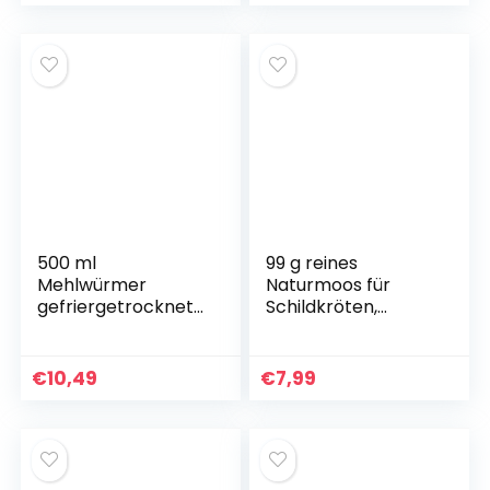
500 ml
99 g reines
Mehlwürmer
Naturmoos für
gefriergetrocknet/
Schildkröten,
getrocknet |
ideales Zubehör für
Reptilien,
Schildkrötenbecke
Schildkröten,
n, gut zur
€
10,49
€
7,99
Futtertiere,
Aufrechterhaltung
Igelsamen,
der Luftfeuchtigkeit
Vogelfutter
und zum
Warmhalten im
Winter