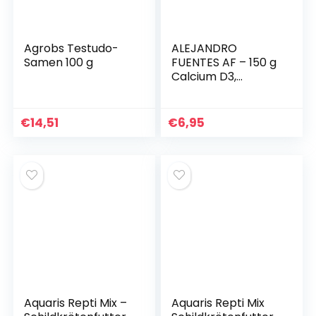
Agrobs Testudo-
ALEJANDRO
Samen 100 g
FUENTES AF – 150 g
Calcium D3,
Geckofutter,
Wasserschildkröte
nfutter mit Vitamin
€
14,51
€
6,95
D3 | Leicht
verdaulich, einfach
mit dem Messlöffel
zu dosieren,
Schildkrötenfutter
Aquaris Repti Mix –
Aquaris Repti Mix