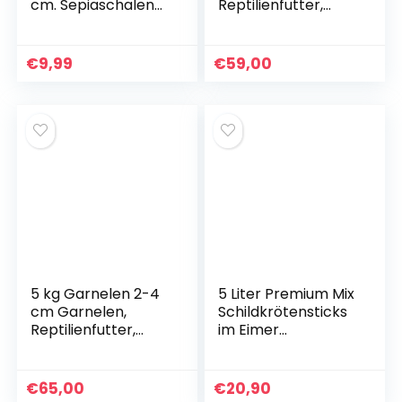
cm. Sepiaschalen
Reptilienfutter,
für Vögel, Reptilien,
Schildkrötenfutter
Schildkröten,
Bartagamen und
€
9,99
€
59,00
Schnecken.
Optimale Kalzium-
und
Mineralstoffversor
gung
5 kg Garnelen 2-4
5 Liter Premium Mix
cm Garnelen,
Schildkrötensticks
Reptilienfutter,
im Eimer
Schildkrötenfutter
Schildkrötenfutter
Schildkröte
Wasserschildkröte
€
65,00
€
20,90