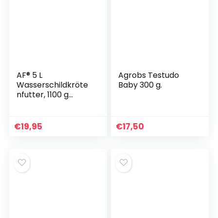
AF® 5 L
Agrobs Testudo
Wasserschildkröte
Baby 300 g.
nfutter, 1100 g
Schildkrötenfutter,
Menümischung mit
natürlichen
€
19,95
€
17,50
Zutaten +
essentiellen
Vitaminen + Ebook
+ Messbecher,
Futterspender für
Wasserschildkröte
n