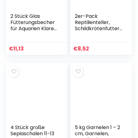
2 Stück Glas
2er-Pack
Fütterungsbecher
Reptilienteller,
für Aquarien Klarer
Schildkrötenfutter,
Futternapf für
flacher Teller,
Fisch und
Schildkrötenfutter,
Schildkrötenfutter
Reptilien-
€
11,13
€
8,52
Kompakt und
Futternapf für
Langlebig Leicht zu
Schildkröten,
Reinigen Vielseitig
Kornnatter,
für Garnelen und
kriechende
Lebendfutter
Haustiere, Trinken
und Essen, 2
Größen (grün)
4 Stück große
5 kg Garnelen 1 – 2
Sepiaschalen 11-13
cm, Garnelen,