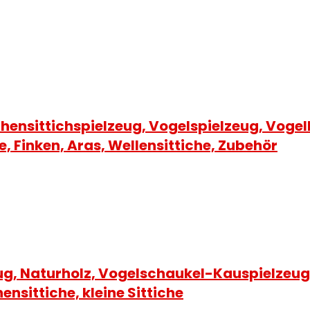
ensittichspielzeug, Vogelspielzeug, Vogelk
, Finken, Aras, Wellensittiche, Zubehör
ug, Naturholz, Vogelschaukel-Kauspielzeug,
nsittiche, kleine Sittiche