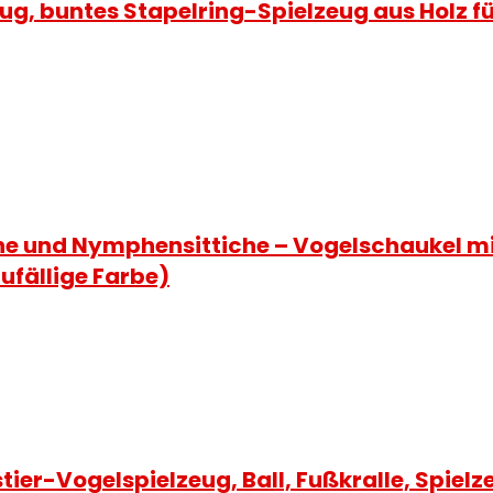
ug, buntes Stapelring-Spielzeug aus Holz fü
iche und Nymphensittiche – Vogelschaukel mi
ufällige Farbe)
tier-Vogelspielzeug, Ball, Fußkralle, Spielz