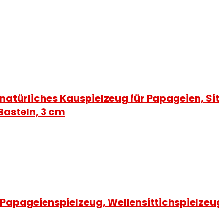
natürliches Kauspielzeug für Papageien, Sitt
Basteln, 3 cm
, Papageienspielzeug, Wellensittichspielze