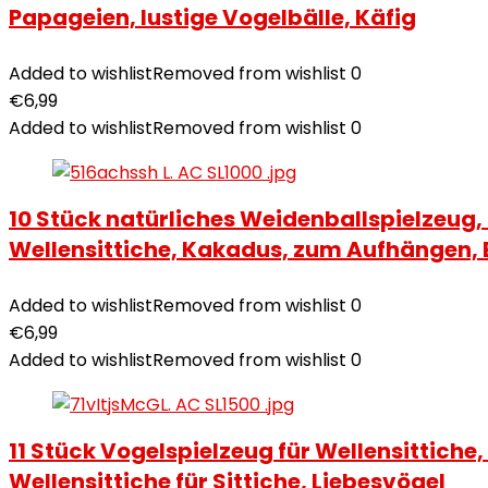
Papageien, lustige Vogelbälle, Käfig
Added to wishlist
Removed from wishlist
0
€
6,99
Added to wishlist
Removed from wishlist
0
10 Stück natürliches Weidenballspielzeug, 
Wellensittiche, Kakadus, zum Aufhängen, 
Added to wishlist
Removed from wishlist
0
€
6,99
Added to wishlist
Removed from wishlist
0
11 Stück Vogelspielzeug für Wellensittiche
Wellensittiche für Sittiche, Liebesvögel