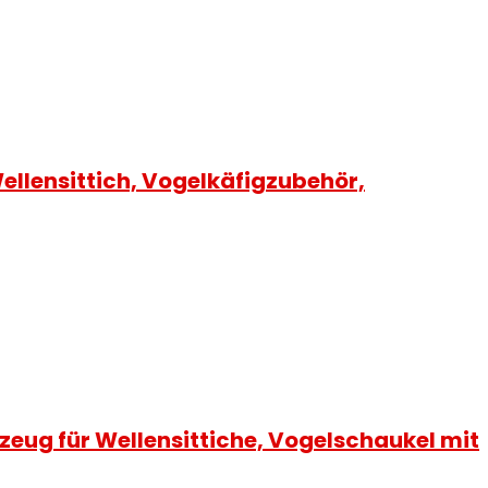
ellensittich, Vogelkäfigzubehör,
zeug für Wellensittiche, Vogelschaukel mit