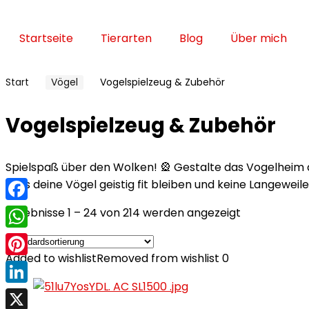
Startseite
Tierarten
Blog
Über mich
Start
Vögel
Vogelspielzeug & Zubehör
Vogelspielzeug & Zubehör
Spielspaß über den Wolken! 🎡 Gestalte das Vogelheim 
dass deine Vögel geistig fit bleiben und keine Langewei
Facebook
Ergebnisse 1 – 24 von 214 werden angezeigt
WhatsApp
Added to wishlist
Removed from wishlist
0
Pinterest
LinkedIn