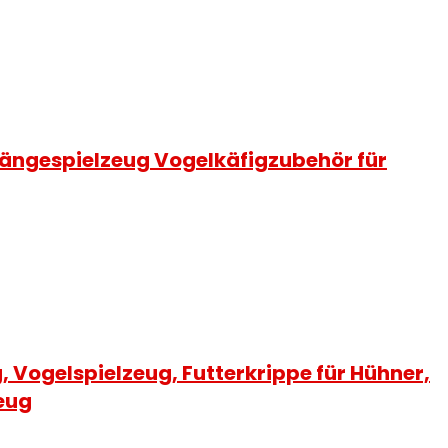
 Hängespielzeug Vogelkäfigzubehör für
 Vogelspielzeug, Futterkrippe für Hühner,
eug