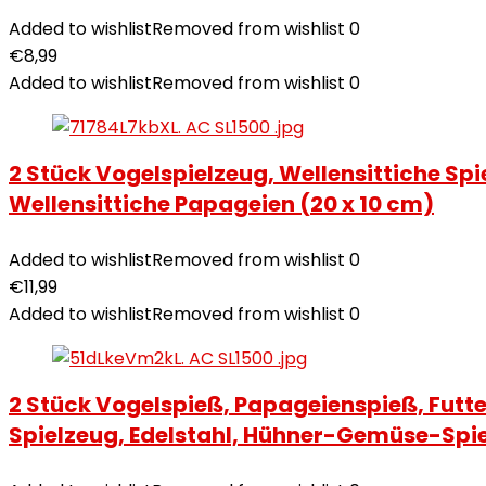
Added to wishlist
Removed from wishlist
0
€
8,99
Added to wishlist
Removed from wishlist
0
2 Stück Vogelspielzeug, Wellensittiche Sp
Wellensittiche Papageien (20 x 10 cm)
Added to wishlist
Removed from wishlist
0
€
11,99
Added to wishlist
Removed from wishlist
0
2 Stück Vogelspieß, Papageienspieß, Futte
Spielzeug, Edelstahl, Hühner-Gemüse-Spi