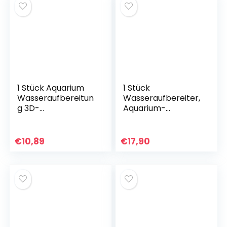
1 Stück Aquarium
1 Stück
Wasseraufbereitun
Wasseraufbereiter,
g 3D-
Aquarium-
Dichtefilterbeutel
Wasserreiniger,
Aquariumfiltration
Ball, Aquarium-
Wasserfilter, reinigt
€
10,89
€
17,90
für Salzwasser und
wiederverwendbar
es Süßwasser