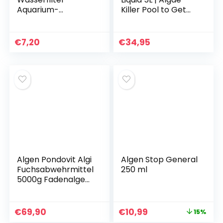
Aquarium-
Killer Pool to Get
Wasseraufbereiter,
Clear Green Pool
Würfel,
Water | Pool Clear
Wabenstruktur,
Anti Algae Agent
€
7,20
€
34,95
ultrastarker
Pool & Whirlpool |
Filtrations- und
Pool Algae Killer
Absorptionsfilter A
with Clear Effect
Algaecide Algae
Prevention
Algen Pondovit Algi
Algen Stop General
Fuchsabwehrmittel
250 ml
5000g Fadenalgen
für 150.000 Liter
€
69,90
€
10,99
15%