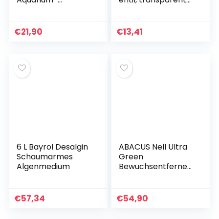
Wasseraufbereiter,
Rohrverschraubun
Würfel, ultrastarker
g für Aquarium-
Filtrations- und
Wasseraufbereitun
€
21,90
€
13,41
Absorptionsfilter
g,
Bewässerungssyste
m,
Rückflussverhinder
ung
6 L Bayrol Desalgin
ABACUS Nell Ultra
Schaumarmes
Green
Algenmedium
Bewuchsentferner
& Algenentferner-
Konzentrat, extrem
stark! Entfernt
€
57,34
€
54,90
Grünbelag und
Algen automatisch