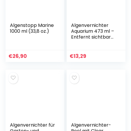
Algenstopp Marine
Algenvernichter
1000 ml (33,8 oz.)
Aquarium 473 ml –
Entfernt sichtbar
Faden-, Spitzen-
und Grünalgen –
Kupferfrei und
€
26,90
€
13,29
pflanzensicher –
Für klares Wasser
und gesunde
Pflanzen – Gegen
Algenprobleme im
Süßwasseraquariu
m – Algaway
Algenvernichter für
Algenvernichter-
Garten- und
Pool mit Clear