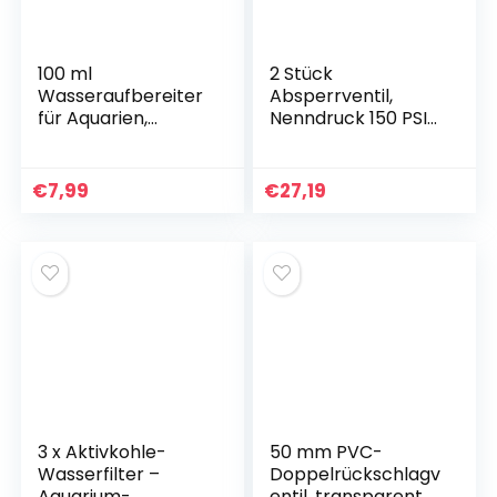
100 ml
2 Stück
Wasseraufbereiter
Absperrventil,
für Aquarien,
Nenndruck 150 PSI
Süßwasseraquarien
Pipeline-
, fischfreundliches
Umschaltventil,
und natürliches
PVC-Kugelventil,
€
7,99
€
27,19
Aquariumwasser,
verwendet für
Wasseraufbereitun
Gebäudebewässer
g für
ung, Aquarium-
Leitungswasser in
Wasseraufbereitun
Süßwasseraquarien
g und Schwimmbad
, für
Aquarienwasser
3 x Aktivkohle-
50 mm PVC-
Wasserfilter –
Doppelrückschlagv
Aquarium-
entil, transparente