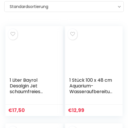
Standardsortierung
1 Liter Bayrol
1 Stück 100 x 48 cm
Desalgin Jet
Aquarium-
schaumfreies
Wasseraufbereitun
Algenmittel
g, 3D-Dichtefilter,
Baumwolle,
Aquarium-Filtration
€
17,50
€
12,99