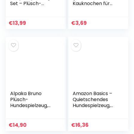
Set – Plüsch-
Kauknochen für
Hundespielzeug mit
Hunde,
Quietscher,
hochwertiges
Kauspielzeug & Seil
Hühnerfleisch,
€
13,99
€
3,69
für kleine Hunde –
umwickelt mit
Spielzeug zur
Rinderhaut.
Bindungsförderung
Größen, Knochen
& Zubehör für junge
Hunde
Alpaka Bruno
Amazon Basics –
Plüsch-
Quietschendes
Hundespielzeug,
Hundespielzeug,
süßes
Plüsch-
quietschendes
Versteckspielzeug,
Hundespielzeug mit
Hase und Karotte,
€
14,90
€
16,36
Knisterpapier, Tau-
5er-Pack, Orange