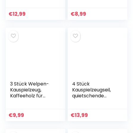
Hundekauspielzeug
Kauholz, robuster
bälle, Gummibälle,
Kauknochen groß
schwimmender
mit Kauwurzel –
€
12,99
€
8,99
Hundeball (Blau,
sicherer Kauspaß
Rosa, Grün)
für kleine und
große Hunde,
Hundespielzeug
3 Stück Welpen-
4 Stück
Kauspielzeug,
Kauspielzeugseil,
Kaffeeholz für
quietschende
Hunde,
Hundespielzeugsch
Welpenspielzeug,
uhe, Zerrspielzeug,
Kauholz für Welpen,
interaktives
€
9,99
€
13,99
für starke Kauer,
Haustier-
natürliches
Kauspielzeug,
Hundespielzeug
geflochtene