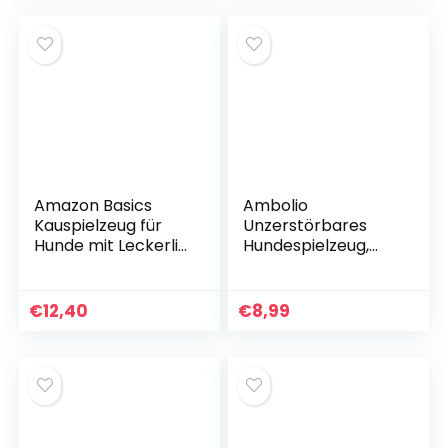
Hundekauspielzeug
und Weiß
für kleine,
mittelgroße und
große Hunde
Amazon Basics
Ambolio
Kauspielzeug für
Unzerstörbares
Hunde mit Leckerli-
Hundespielzeug,
Spender – 2er-
gelbe Ente, Anti-
Pack, mittelgroß,
Stress-Spielzeug
mehrfarbig
für Hunde,
€
12,40
€
8,99
unzerstörbares
Plüsch-
Kauspielzeug für
kleine Hunde (A)