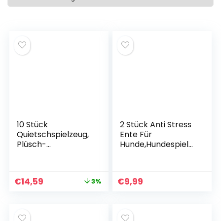
10 Stück
2 Stück Anti Stress
Quietschspielzeug,
Ente Für
Plüsch-
Hunde,Hundespielz
Hundespielzeug,
eug
Obstsnacks und
Unzerstörbar,Hund
Gemüse für Hunde,
espielzeug
€
14,59
€
9,99
3%
Quietschspielzeug
Unzerstörbar,
für Haustiere,
Hundespielzeug Aus
interaktives
Hanfstoff, für
Spielzeug für Hunde
Hunde Breeds,