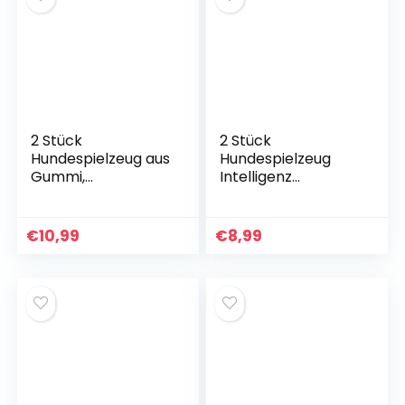
(H01)
Kleine,Mittlere,Grau
,Blau
2 Stück
2 Stück
Hundespielzeug aus
Hundespielzeug
Gummi,
Intelligenz
Kauspielzeug für
Welpenspielzeug
Hunde,
Hundespielzeug
unzerstörbar,
Quietschendes
€
10,99
€
8,99
verspielter
Kauspielzeug
Zahnpflegering,
Wurfspielzeug
Aktivität für Klein,
Apportieren für
Mittel, Groß
Welpen Kleine
Mittelgroße Hunde