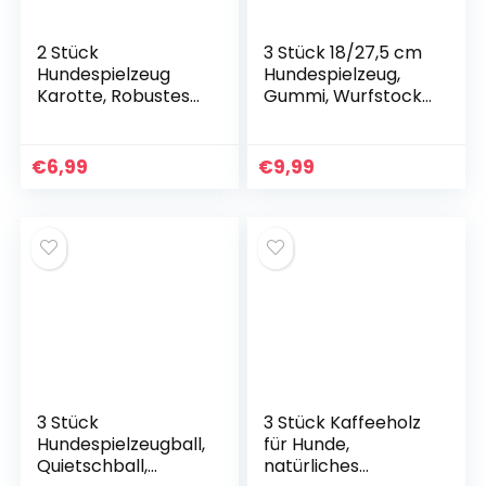
2 Stück
3 Stück 18/27,5 cm
Hundespielzeug
Hundespielzeug,
Karotte, Robustes
Gummi, Wurfstock,
Kauspielzeug für
Hundebeißspielzeu
Welpen,
g, Spiralgummi-
Geflochtenes Seil
Kauspielzeug, Hund,
€
6,99
€
9,99
Hunes Spielzeug zur
bissfest und
Zahnreinigung,
zahnreinigend,
Interaktives
interaktives
Hundespielzeug für
Kauspielzeug für
kleine mittelgroße
kleine, mittelgroße
Hunde
und große Hunde
3 Stück
3 Stück Kaffeeholz
Hundespielzeugball,
für Hunde,
Quietschball,
natürliches