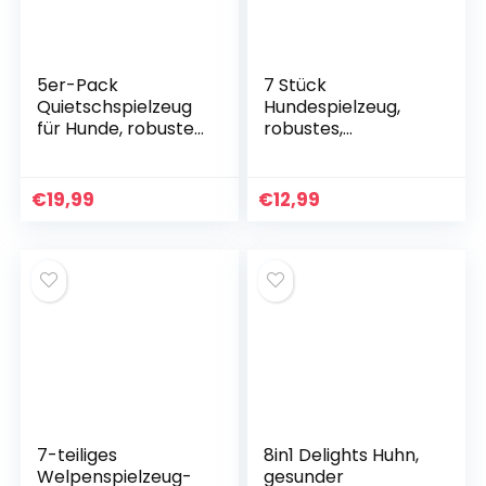
Serie
5er-Pack
7 Stück
Quietschspielzeug
Hundespielzeug,
für Hunde, robustes
robustes,
Plüschspielzeug für
langlebiges,
große/mittlere/klei
gedrehtes
ne Hunde, kuschelig
Seilspielzeug,
€
19,99
€
12,99
weiches
Zerrspielzeug Hund
Kauspielzeug-Set
für Welpen, kleine
für Hunde
Hunde, mittelgroße
Hunde, interaktives
Kauspielzeug, 400 g
7-teiliges
8in1 Delights Huhn,
Welpenspielzeug-
gesunder