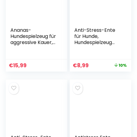
Ananas-
Anti-Stress-Ente
Hundespielzeug für
für Hunde,
aggressive Kauer,
Hundespielzeug
unzerstörbares
unverwüstlich,
Kauspielzeug mit
unverwüstliches
Quietscher für
Hundespielzeug,
€
15,99
€
8,99
10%
große Hunde –
Kuscheltier für
langlebiges
Hunde, enges
Gummispielzeug
Kuscheltier, 25 x 22
für das Zahnen von
cm, gelb
Welpen und
interaktives Spielen