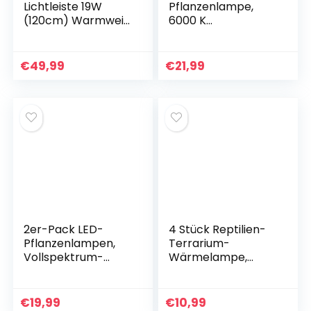
Lichtleiste 19W
Pflanzenlampe,
(120cm) Warmweiß
6000 K
inkl.
Vollspektrum
Ein-/Ausschalter
Pflanzenlicht, 360°
S47 – inkl.
Schwanenhals,
€
49,99
€
21,99
Netzstecker
4H/8H/12H/18H
Timer, 5
Helligkeiten, 5V
Klemmlampe,
Wachstumslicht
dimmbar
2er-Pack LED-
4 Stück Reptilien-
Pflanzenlampen,
Terrarium-
Vollspektrum-
Wärmelampe,
Pflanzenlicht für
Sonnenbadende
Zimmerpflanzen,
Reptilienlampe,
Wachstumslampen
50W E27 UVA UVB
€
19,99
€
10,99