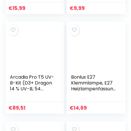
Pflanzenlicht, USB-
Heizlampe Reptilien
Pflanzenlichter mit
Dimmbar, AC 220-
€
15,99
€
9,99
Timer, einstellbare
240V, E27 UV
Wachstumslampe,
Lampe Terrarium
Vollspektrum-
für Reptilien
Pflanzenlicht für
Geckos Schlange
Zimmerpflanzen, 3
Chamäleons, 4
Lichtmodi, 10
Stück
Helligkeiten
Arcadia Pro T5 UV-
Bonlux E27
B-Kit (D3+ Dragon
Klemmlampe, E27
14 % UV-B, 54
Heizlampenfassung
W/1150 mm)
360° verstellbar
mit Schalter für
Schildkröten,
€
89,51
€
14,69
Lampenfassung
Aquarium/Terrariu
m, Wärmelampe,
Pflanzenlampe,