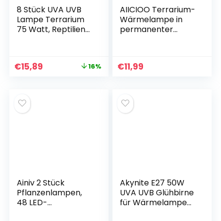
8 Stück UVA UVB
AIICIOO Terrarium-
Lampe Terrarium
Wärmelampe in
75 Watt, Reptilien
permanenter
Terrarium
Qualität, Keramik,
Wärmelampe, UVA
Reptilien-
UVB Lampe
Wärmelampe,
€
15,89
€
11,99
16%
Terrarium E27,
Tiere für
Reptilien
Eidechse/Bartaga
Wärmelampe für
men/Huhn/Schlang
Schildkröte,
e, kein Licht um die
Eidechse, Aquarium,
Augen der Tiere,
Tierlebensraum
220 V, E27, weiß
Ainiv 2 Stück
Akynite E27 50W
Pflanzenlampen,
UVA UVB Glühbirne
48 LED-
für Wärmelampe
Lampenperlen
Schildkröten,