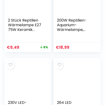
2 Stück Reptilien
200W Reptilien-
Wärmelampe E27
Aquarium-
75W Keramik
Wärmelampe,
Schildkröte
Lampenfassung,
Wärmelampe
beleuchtende
Wärmelampe
Reptilien, Reptilien-
€
9,49
€
18,99
5%
Schildkröte
Wärmelampe,
Terrarienlampe
intelligente
Terrarium
Temperaturregelu
Wärmelampe Tiere
ng, Schildkröten-
für Reptilien
Terrarium-Lampe,
Eidechsen
für Schildkröten,
Schildkröten
Eidechsen,
Schlangen (75W)
Schlangen
230V LED-
264 LED