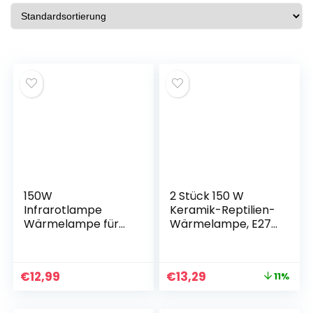
150W
2 Stück 150 W
Infrarotlampe
Keramik-Reptilien-
Wärmelampe für
Wärmelampe, E27-
Hühnerstall, R125
Heizlampe, AC 220
Rotlichtlampe
V, für Tiere,
Wärmelampe für
Terrarium, für
€
12,99
€
13,29
11%
Hühner, E27
Reptilien,
Reptilien
Schildkröten,
Terrarienlampe für
Eidechsen,