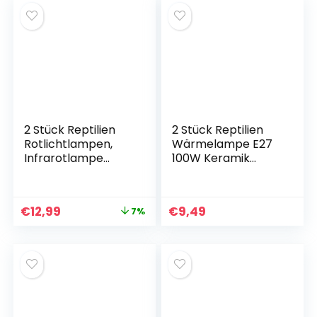
Reptilientiere,
Schlangen,
Hühnerfarmen,
Spinnen, Küken
Säugetiere,
Geflügel
2 Stück Reptilien
2 Stück Reptilien
Rotlichtlampen,
Wärmelampe E27
Infrarotlampe
100W Keramik
Wärmelampe
Schildkröte
Terrarium 100W,
Wärmelampe
Rotlichtlampe
Wärmelampe
€
12,99
€
9,49
7%
Wärmelampe Tiere
Schildkröte
E27 Schildkröten
Terrarienlampe
für Eidechsen,
Terrarium
Landschildkröten,
Wärmelampe Tiere
Schlangen,
für Reptilien
Vogelspinnen
Eidechsen
Schildkröten
Schlangen (100W)