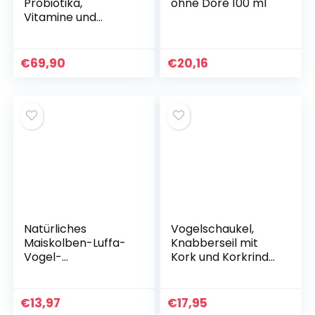
Probiotika,
ohne Dore 100 ml
Vitamine und
Mineralien
€
69,90
€
20,16
Natürliches
Vogelschaukel,
Maiskolben-Luffa-
Knabberseil mit
Vogel-
Kork und Korkrinde,
Kauspielzeug,
Korkseil 60 cm,
großes Spielzeug
Wellensittiche,
für Graupapageien,
Papageien,
€
13,97
€
17,95
Aras, Kakadus,
Nymphensittiche