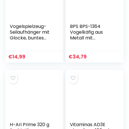
Vogelspielzeug-
BPS BPS-1364
Seilaufhänger mit
Vogelkäfig aus
Glocke, buntes
Metall mit
Kaufutter,
Überbrückungskäfi
Wellensittich-
g, Material Metall,
Schaukel,
Farbe zufällig, 44 x
€
14,99
€
34,79
Kletterfuß-
26,5 x 32 cm
Anhänger,
Käfigzubehör
H-Ari Prime 320 g
Vitaminas AD3E