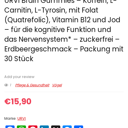
URVI Brain Gummies – Koffein, L-
Carnitin, L-Tyrosin, mit Folat
(Quatrefolic), Vitamin B12 und Jod
– für die kognitive Funktion und
das Nervensystem* – zuckerfrei –
Erdbeergeschmack – Packung mit
30 Stück
Add your review
1
Pflege & Gesundheit
Vögel
€
15,90
Marke:
URVI