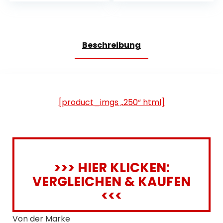
Amazonen und
andere
mittelgroße
Papageien
Beschreibung
[product_imgs „250“ html]
>>> HIER KLICKEN:
VERGLEICHEN & KAUFEN
<<<
Von der Marke