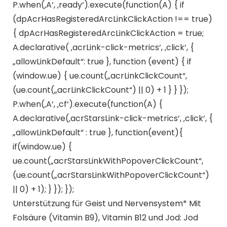
P.when(‚A‘, ‚ready‘).execute(function(A) { if
(dpAcrHasRegisteredArcLinkClickAction !== true)
{ dpAcrHasRegisteredArcLinkClickAction = true;
A.declarative( ‚acrLink-click-metrics‘, ‚click‘, {
„allowLinkDefault“: true }, function (event) { if
(window.ue) { ue.count(„acrLinkClickCount“,
(ue.count(„acrLinkClickCount“) || 0) + 1 } } });
P.when(‚A‘, ‚cf‘).execute(function(A) {
A.declarative(‚acrStarsLink-click-metrics‘, ‚click‘, {
„allowLinkDefault“ : true }, function(event){
if(window.ue) {
ue.count(„acrStarsLinkWithPopoverClickCount“,
(ue.count(„acrStarsLinkWithPopoverClickCount“)
|| 0) + 1); } }); });
Unterstützung für Geist und Nervensystem* Mit
Folsäure (Vitamin B9), Vitamin B12 und Jod: Jod