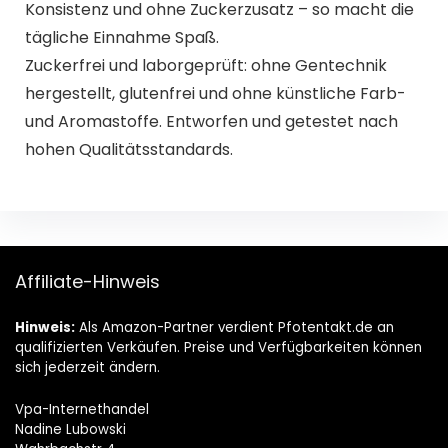
Konsistenz und ohne Zuckerzusatz – so macht die
tägliche Einnahme Spaß.
Zuckerfrei und laborgeprüft: ohne Gentechnik
hergestellt, glutenfrei und ohne künstliche Farb-
und Aromastoffe. Entworfen und getestet nach
hohen Qualitätsstandards.
Affiliate-Hinweis
Hinweis:
Als Amazon-Partner verdient Pfotentakt.de an
qualifizierten Verkäufen. Preise und Verfügbarkeiten können
sich jederzeit ändern.
Vpa-Internethandel
Nadine Lubowski