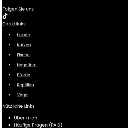
Folgen Sie uns
Direktlinks
Hunde
Katzen
Fische
Nagetiere
Pferde
Reptilien
Vögel
Nützliche Links
Über mich
Häufige Fragen (FAQ)