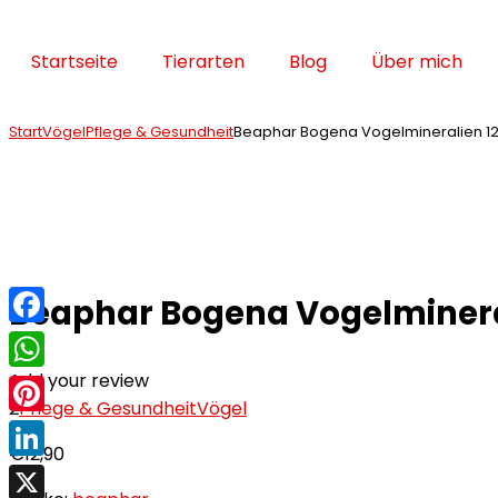
Startseite
Tierarten
Blog
Über mich
Start
Vögel
Pflege & Gesundheit
Beaphar Bogena Vogelmineralien 1250
Beaphar Bogena Vogelminerali
Facebook
Add your review
WhatsApp
2
Pflege & Gesundheit
Vögel
Pinterest
€
12,90
LinkedIn