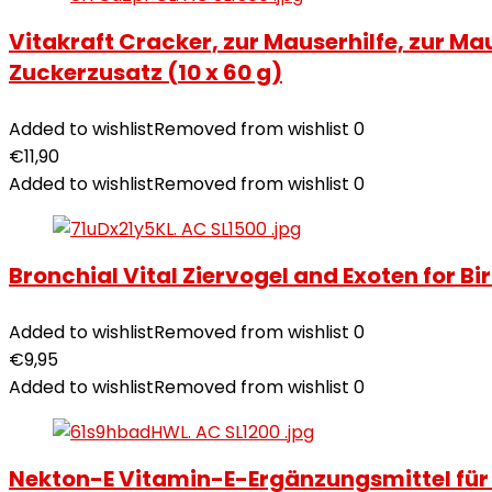
Vitakraft Cracker, zur Mauserhilfe, zur M
Zuckerzusatz (10 x 60 g)
Added to wishlist
Removed from wishlist
0
€
11,90
Added to wishlist
Removed from wishlist
0
Bronchial Vital Ziervogel and Exoten for Bir
Added to wishlist
Removed from wishlist
0
€
9,95
Added to wishlist
Removed from wishlist
0
Nekton-E Vitamin-E-Ergänzungsmittel für 