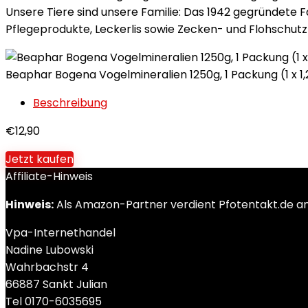
Unsere Tiere sind unsere Familie: Das 1942 gegründete
Pflegeprodukte, Leckerlis sowie Zecken- und Flohschutzm
Beaphar Bogena Vogelmineralien 1250g, 1 Packung (1 x 1,
Beschreibung
€
12,90
Jetzt kaufen
Affiliate-Hinweis
Hinweis:
Als Amazon-Partner verdient Pfotentakt.de an q
Vpa-Internethandel
Nadine Lubowski
Wahrbachstr 4
66887 Sankt Julian
Tel 0170-6035695