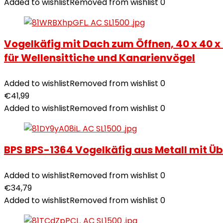
Added to wishlist
Removed from wishlist
0
Vogelkäfig mit Dach zum Öffnen, 40 x 40 x 
für Wellensittiche und Kanarienvögel
Added to wishlist
Removed from wishlist
0
€
41,99
Added to wishlist
Removed from wishlist
0
BPS BPS-1364 Vogelkäfig aus Metall mit Übe
Added to wishlist
Removed from wishlist
0
€
34,79
Added to wishlist
Removed from wishlist
0