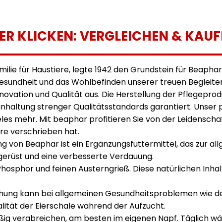
IER KLICKEN: VERGLEICHEN & KAUF
milie für Haustiere, legte 1942 den Grundstein für Beaph
e Gesundheit und das Wohlbefinden unserer treuen Beglei
novation und Qualität aus. Die Herstellung der Pflegepro
nhaltung strenger Qualitätsstandards garantiert. Unser 
eles mehr. Mit beaphar profitieren Sie von der Leidensch
re verschrieben hat.
 von Beaphar ist ein Ergänzungsfuttermittel, das zur a
ngerüst und eine verbesserte Verdauung.
hosphor und feinen Austerngrieß. Diese natürlichen Inhalt
g kann bei allgemeinen Gesundheitsproblemen wie der 
lität der Eierschale während der Aufzucht.
 verabreichen, am besten im eigenen Napf. Täglich wäh