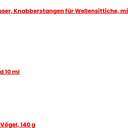
auser, Knabberstangen für Wellensittiche, m
d 10 ml
Vögel, 140 g