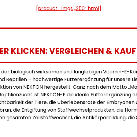
[product_imgs „250“ html]
IER KLICKEN: VERGLEICHEN & KAUF
s der biologisch wirksamen und langlebigen Vitamin-E-
d Reptilien – hochwertige Futterergänzung für unsere Li
uktion von NEKTON hergestellt. Ganz nach dem Motto „M
 Reptilienzucht ist NEKTON-E die ideale Futterergänzung al
htbarkeit der Tiere, die Überlebensrate der Embryonen u
ran, die Entgiftung von Stoffwechselprodukten, die Horm
 gesamten Zellstoffwechsel, die Antikörperbildung, die 