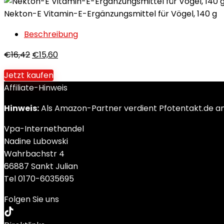
Nekton-E Vitamin-E-Ergänzungsmittel für Vögel, 140 g
Beschreibung
€
16,42
€
15,60
Jetzt kaufen
Affiliate-Hinweis
Hinweis:
Als Amazon-Partner verdient Pfotentakt.de an q
Vpa-Internethandel
Nadine Lubowski
Wahrbachstr 4
66887 Sankt Julian
Tel 0170-6035695
Folgen Sie uns