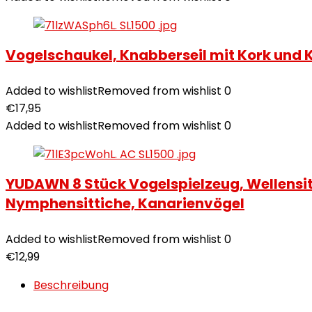
Vogelschaukel, Knabberseil mit Kork und K
Added to wishlist
Removed from wishlist
0
€
17,95
Added to wishlist
Removed from wishlist
0
YUDAWN 8 Stück Vogelspielzeug, Wellensit
Nymphensittiche, Kanarienvögel
Added to wishlist
Removed from wishlist
0
€
12,99
Beschreibung