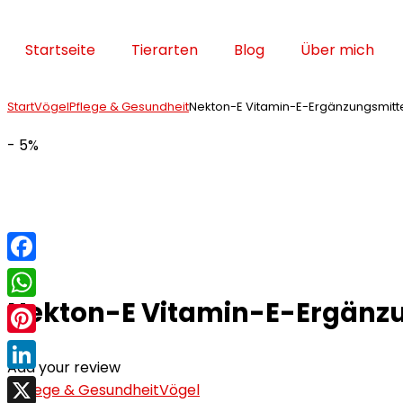
Startseite
Tierarten
Blog
Über mich
Start
Vögel
Pflege & Gesundheit
Nekton-E Vitamin-E-Ergänzungsmittel
- 5%
Facebook
Nekton-E Vitamin-E-Ergänzun
WhatsApp
Pinterest
Add your review
LinkedIn
3
Pflege & Gesundheit
Vögel