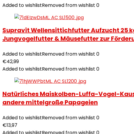
Added to wishlist
Removed from wishlist
0
Supravit Wellensittichfutter Aufzucht 25 k
Jungvogelfutter & Mäusefutter zur Förderu
Added to wishlist
Removed from wishlist
0
€
42,99
Added to wishlist
Removed from wishlist
0
Natürliches Maiskolben-Luffa-Vogel-Kaus
andere mittelgroße Papageien
Added to wishlist
Removed from wishlist
0
€
13,97
Added to wishlist
Removed from wishlist
0