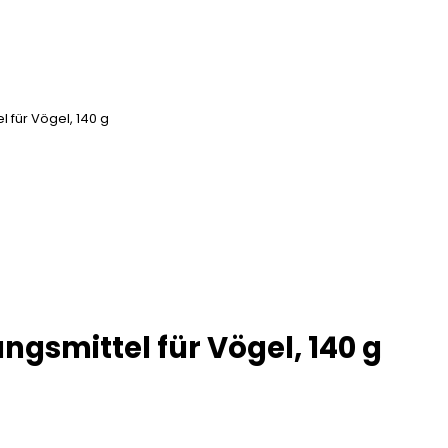
 für Vögel, 140 g
gsmittel für Vögel, 140 g