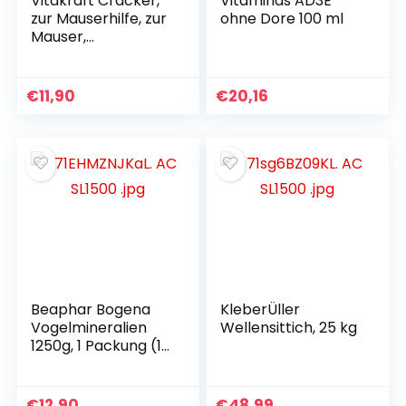
Vitakraft Cracker,
Vitaminas AD3E
zur Mauserhilfe, zur
ohne Dore 100 ml
Mauser,
Knabberstangen
für Wellensittiche,
mit Vitaminen und
€
11,90
€
20,16
Mineralstoffen,
ohne Zuckerzusatz
(10 x 60 g)
Beaphar Bogena
KleberÜller
Vogelmineralien
Wellensittich, 25 kg
1250g, 1 Packung (1
x 1,25 kg)
€
12,90
€
48,99