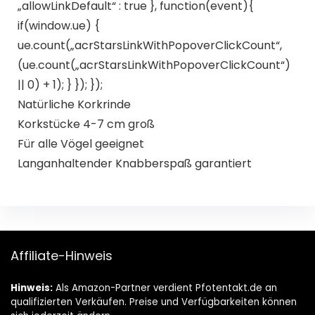
„allowLinkDefault“ : true }, function(event){
if(window.ue) {
ue.count(„acrStarsLinkWithPopoverClickCount“,
(ue.count(„acrStarsLinkWithPopoverClickCount“)
|| 0) + 1); } }); });
Natürliche Korkrinde
Korkstücke 4-7 cm groß
Für alle Vögel geeignet
Langanhaltender Knabberspaß garantiert
Affiliate-Hinweis
Hinweis:
Als Amazon-Partner verdient Pfotentakt.de an
qualifizierten Verkäufen. Preise und Verfügbarkeiten können