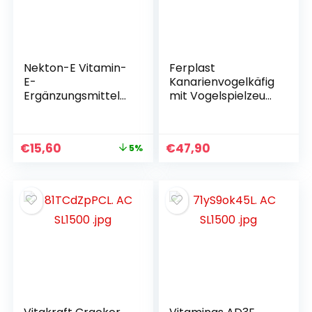
Nekton-E Vitamin-
Ferplast
E-
Kanarienvogelkäfig
Ergänzungsmittel
mit Vogelspielzeug,
für Vögel, 140 g
Vogelfutterstation,
Vogelsitzstangen,
weiß, 39 x 25 x 41
€
15,60
€
47,90
5%
cm