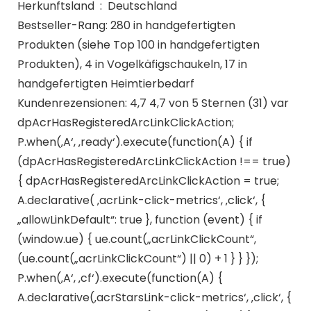
Herkunftsland ‏ : ‎ Deutschland
Bestseller-Rang: 280 in handgefertigten
Produkten (siehe Top 100 in handgefertigten
Produkten), 4 in Vogelkäfigschaukeln, 17 in
handgefertigten Heimtierbedarf
Kundenrezensionen: 4,7 4,7 von 5 Sternen (31) var
dpAcrHasRegisteredArcLinkClickAction;
P.when(‚A‘, ‚ready‘).execute(function(A) { if
(dpAcrHasRegisteredArcLinkClickAction !== true)
{ dpAcrHasRegisteredArcLinkClickAction = true;
A.declarative( ‚acrLink-click-metrics‘, ‚click‘, {
„allowLinkDefault“: true }, function (event) { if
(window.ue) { ue.count(„acrLinkClickCount“,
(ue.count(„acrLinkClickCount“) || 0) + 1 } } });
P.when(‚A‘, ‚cf‘).execute(function(A) {
A.declarative(‚acrStarsLink-click-metrics‘, ‚click‘, {