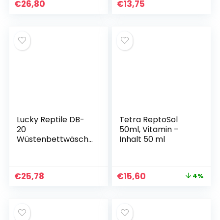
und
€
26,80
€
13,75
Vitaminversorgung
– Futter, Futter für
Reptilien,
Schildkröten,
Bartagamen, Vögel
– Terrarienzubehör
Lucky Reptile DB-
Tetra ReptoSol
20
50ml, Vitamin –
Wüstenbettwäsch
Inhalt 50 ml
e, 20 Liter
€
25,78
€
15,60
4%