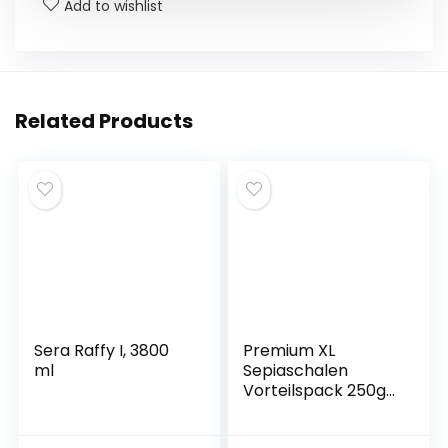
o
p
g
Add to wishlist
k
er
Related Products
Sera Raffy I, 3800
Premium XL
ml
Sepiaschalen
Vorteilspack 250g
Sepiaschalen –
Optimale Kalzium-