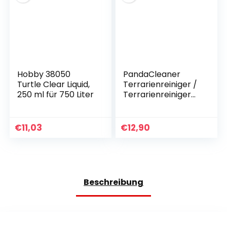
Hobby 38050
PandaCleaner
Turtle Clear Liquid,
Terrarienreiniger /
250 ml für 750 Liter
Terrarienreiniger
für
Terrarienscheiben,
Terrarienglasreinig
€
11,03
€
12,90
er, 250 ml
Nachfüllflasche
Beschreibung