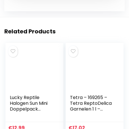
k
er
Related Products
Lucky Reptile
Tetra – 169265 –
Halogen Sun Mini
Tetra ReptoDelica
Doppelpack
Garnelen 1 l –
Wärmestrahler für
Leckerbissen für
E27-Fassung, 35
Wasserschildkröte
Watt
n (Deutscher
€
12,99
€
17,02