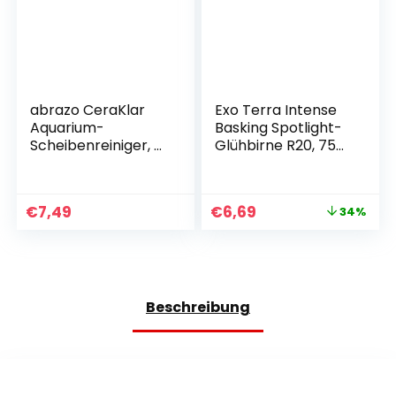
abrazo CeraKlar
Exo Terra Intense
Aquarium-
Basking Spotlight-
Scheibenreiniger, 2
Glühbirne R20, 75
Scheibenreiniger,
W, E27-Fassung
Aquarium-
Glasreiniger,
€
7,49
€
6,69
34%
kratzfreier
Algenentferner für
Süßwasseraquarien
und Terrarien
Beschreibung