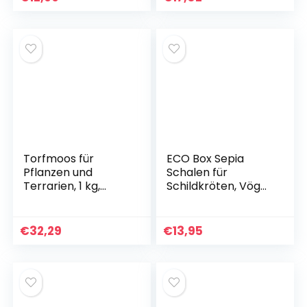
Import)
Torfmoos für
ECO Box Sepia
Pflanzen und
Schalen für
Terrarien, 1 kg,
Schildkröten, Vögel,
Moos für
Reptilien,
Orchideen,
Bartagamen |
Terrarien und
Premium Sepia
€
32,29
€
13,95
andere
Schalenfutter,
Zimmerpflanzen,
natürliche
lebendes Torfmoos
Kalziumquelle, 10-15
cm,
Terrarienzubehör