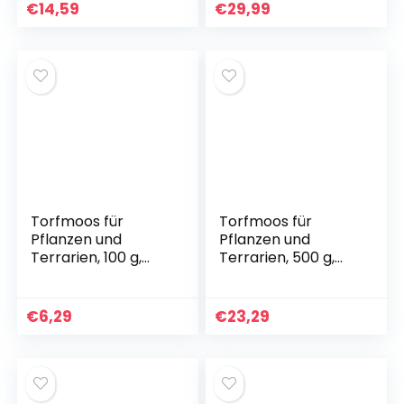
Gecko
€
14,59
€
29,99
Bartagamen
Terrarium
Solarstrahler
Vollspektrum-
Tageslichtlampe
Torfmoos für
Torfmoos für
Pflanzen und
Pflanzen und
Terrarien, 100 g,
Terrarien, 500 g,
Moos für
Moos für
Orchideen,
Orchideen,
Terrarien und
Terrarien und
€
6,29
€
23,29
andere
andere
Zimmerpflanzen,
Zimmerpflanzen,
lebendes Torfmoos
lebendes Torfmoos