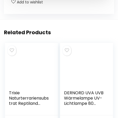
o
p
g
Add to wishlist
k
er
Related Products
Trixie
DERNORD UVA UVB
Naturterrariensubs
Wärmelampe UV-
trat Reptiland
Lichtlampe 80
Buchenspreu, 20
Watt E27 für
Liter
Schildkrötenhaus