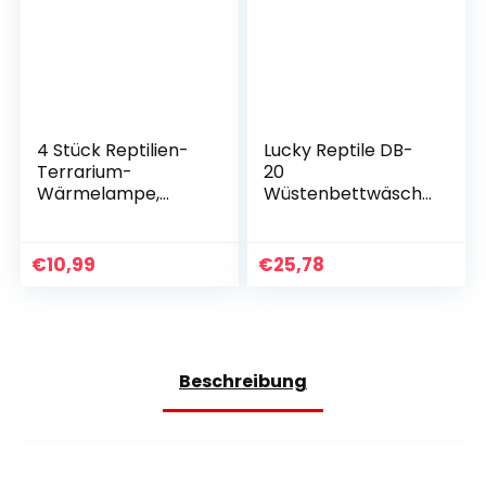
4 Stück Reptilien-
Lucky Reptile DB-
Terrarium-
20
Wärmelampe,
Wüstenbettwäsch
Sonnenbadende
e, 20 Liter
Reptilienlampe,
50W E27 UVA UVB
€
10,99
€
25,78
Halogen
Schildkröten-
Wärmelampe,
Terrarienlampe
Wärmelampenbirn
Beschreibung
e für Reptilien