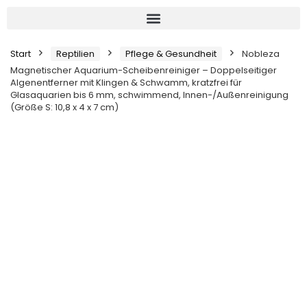
Start
Reptilien
Pflege & Gesundheit
Nobleza
Magnetischer Aquarium-Scheibenreiniger – Doppelseitiger
Algenentferner mit Klingen & Schwamm, kratzfrei für
Glasaquarien bis 6 mm, schwimmend, Innen-/Außenreinigung
(Größe S: 10,8 x 4 x 7 cm)