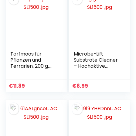
Torfmoos für
Microbe-Lift
Pflanzen und
Substrate Cleaner
Terrarien, 200 g,
– Hochaktive
Moos für
Bakterien zur
Orchideen,
Entfernung von
Terrarien und
Detritus und
€
11,89
€
6,99
andere
Schmutz in
Zimmerpflanzen,
Aquarien, Süß- und
lebendes Torfmoos
Salzwasser, 118 ml