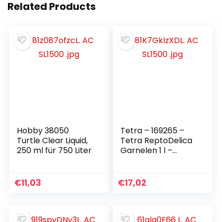
Hobby 38050
Tetra – 169265 –
Turtle Clear Liquid,
Tetra ReptoDelica
250 ml für 750 Liter
Garnelen 1 l –
Leckerbissen für
Wasserschildkröte
n (Deutscher
€
11,03
€
17,02
Import)