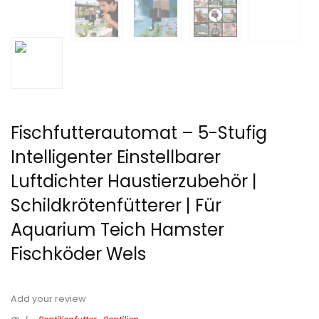
Fischfutterautomat – 5-Stufig
Intelligenter Einstellbarer
Luftdichter Haustierzubehör |
Schildkrötenfütterer | Für
Aquarium Teich Hamster
Fischköder Wels
Add your review
1
Reptilienfutter
Reptilien
€
18,89