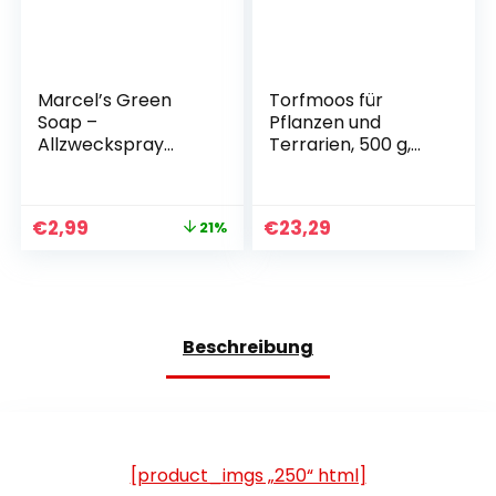
Marcel’s Green
Torfmoos für
Soap –
Pflanzen und
Allzweckspray
Terrarien, 500 g,
Lavendel &
Moos für
Rosmarin –
Orchideen,
Reinigungsspray –
Terrarien und
€
2,99
€
23,29
21%
100 %
andere
Umweltfreundlich –
Zimmerpflanzen,
100 % Vegan – 97 %
lebendes Torfmoos
Biologisch
abbaubar – 500 ml
Beschreibung
[product_imgs „250“ html]