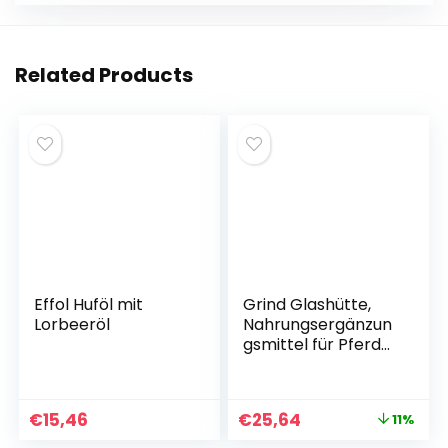
Related Products
Effol Huföl mit
Grind Glashütte,
Lorbeeröl
Nahrungsergänzun
gsmittel für Pferde,
Beruhigung der
Schleimhäute,
Bronchialbehandlu
€
15,46
€
25,64
11%
ng 2, 2 kg