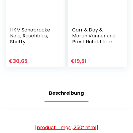
HKM Schabracke
Carr & Day &
Nele, Rauchblau,
Martin Vanner und
Shetty
Prest Huföl, 1 Liter
€
30,65
€
19,51
Beschreibung
[product_imgs „250“ html]