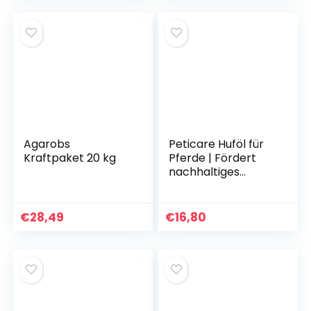
Agarobs
Peticare Huföl für
Kraftpaket 20 kg
Pferde | Fördert
nachhaltiges
Hufwachstum und
Elastizität am Huf |
Gegen Sprödigkeit,
€
28,49
€
16,80
mit hohem Gehalt
an Vitamin E |
Einzigartiges PRS®-
System für
Langzeitwirkung –
petHorse Health