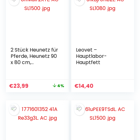
(Schwarz)
2 Stück Heunetz für
Leovet –
Pferde, Heunetz 90
Hauptlabor-
x 80 cm,
Hauptfett
Maschenweite 4,5 x
4,5 cm, Futternetz
mit
€
23,99
€
14,40
4%
Sicherheitsverschlu
ss, Tragkraft 6 kg,
Reduziert
Heuverschwendun
g in Heusäcken
(Schwarz)