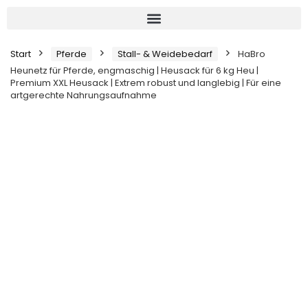
Start
Pferde
Stall- & Weidebedarf
HaBro
Heunetz für Pferde, engmaschig | Heusack für 6 kg Heu |
Premium XXL Heusack | Extrem robust und langlebig | Für eine
artgerechte Nahrungsaufnahme