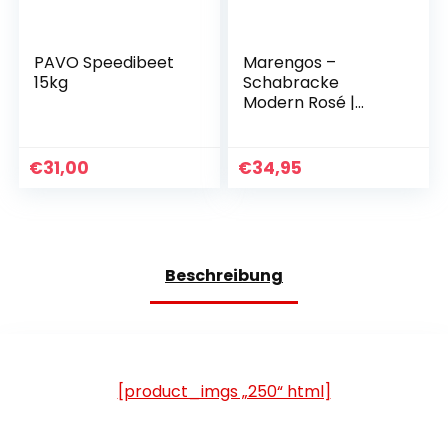
PAVO Speedibeet
Marengos –
15kg
Schabracke
Modern Rosé |
Warmblut-
Schabracke mit
Schaumstofffüllung
€
31,00
€
34,95
& Tasche |
Polsterung am
Widerrist | Barocke
Schabracke mit
floraler Steppung &
Beschreibung
Zierkordel | Dressur
und Vielseitigkeit
[product_imgs „250“ html]