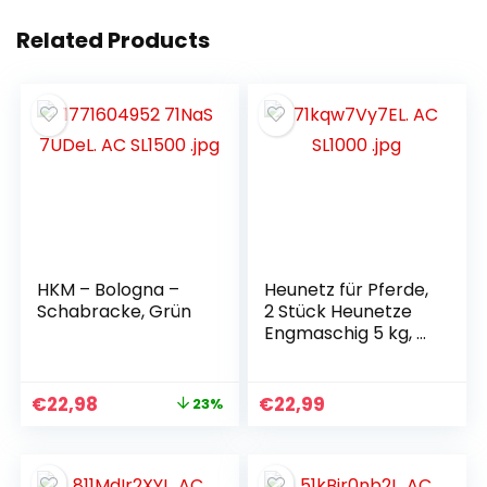
Related Products
HKM – Bologna –
Heunetz für Pferde,
Schabracke, Grün
2 Stück Heunetze
Engmaschig 5 kg, 5
x 5 cm Heusack
Pferd, Tragbares
Heunetz Groß,
€
22,98
€
22,99
23%
Verbessert die
Verdauung
Heusack für Pferde,
Schafe, Rinder