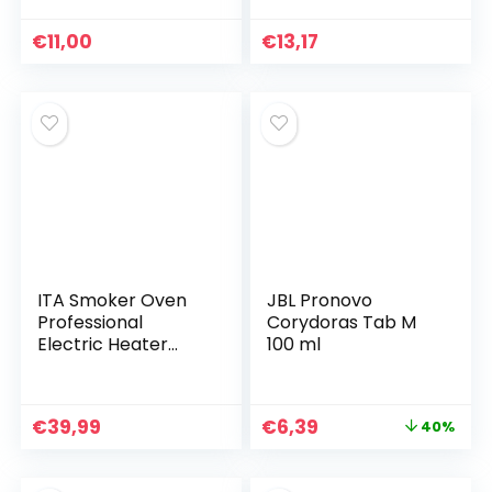
weiß), aus
recyceltem
€
11,00
€
13,17
Kunststoff, für
Töpfe, Malerei,
Aquarien, Garten
ITA Smoker Oven
JBL Pronovo
Professional
Corydoras Tab M
Electric Heater
100 ml
2000 W for
Smoking – Heating
Coil for ITA Smoker
€
39,99
€
6,39
40%
Cabinets and
Smokers from
Other