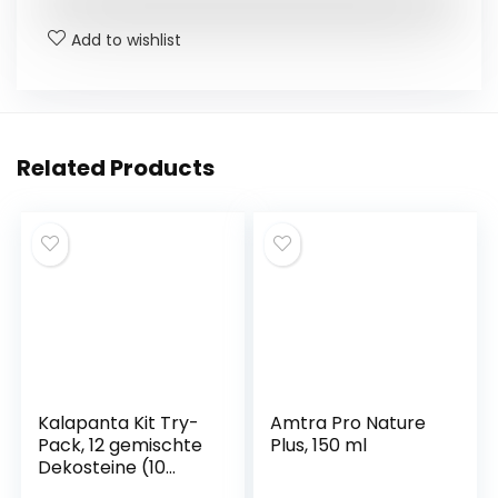
o
p
n
n
o
p
g
Add to wishlist
k
er
Related Products
Kalapanta Kit Try-
Amtra Pro Nature
Pack, 12 gemischte
Plus, 150 ml
Dekosteine ​​(10
kleine, 2 große,