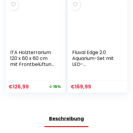
Manufacturers –
Universal Heating
Coil
ITA Holzterrarium
Fluval Edge 2.0
120 x 60 x 60 cm
Aquarium-Set mit
mit Frontbelüftung
LED-
und integriertem
Beleuchtungssyste
Hygrometer –
m, Schwarz
Holzterrarium aus
€
126,99
€
169,99
16%
OSB-3-Platten –
Terrarien für
Reptilien,
Schlangen,
Amphibien – EU-
Produkt, FSC-
Beschreibung
zertifiziert