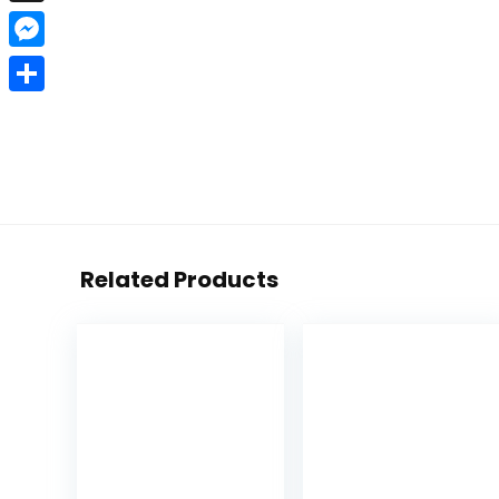
X
Messenger
Teilen
Related Products