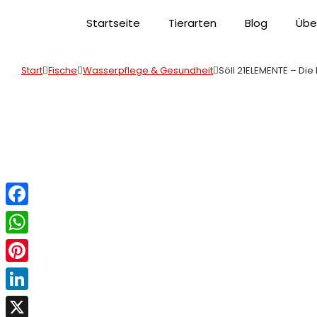
Startseite
Tierarten
Blog
Übe
Start
Fische
Wasserpflege & Gesundheit
Söll 21ELEMENTE – Die
Facebook
WhatsApp
Pinterest
LinkedIn