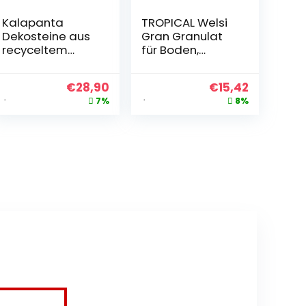
Kalapanta
TROPICAL Welsi
Dekosteine ​​aus
Gran Granulat
recyceltem
für Boden,
Kunststoff, für
Zierfischfutter, 1 l
Vasen, Malerei,
€
28,90
€
15,42
Aquarien, Haus,
7%
8%
Garten (Größe L,
Durchmesser 5-
8 cm, ca. 45
Stück, weiß),
hergestellt in
Italien