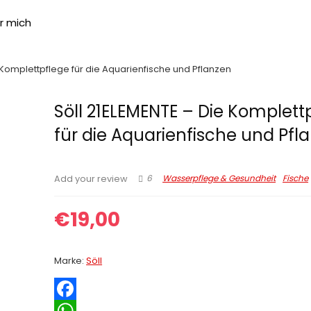
r mich
 Komplettpflege für die Aquarienfische und Pflanzen
Söll 21ELEMENTE – Die Komplett
für die Aquarienfische und Pfl
6
Wasserpflege & Gesundheit
Fische
Add your review
€
19,00
Marke:
Söll
F