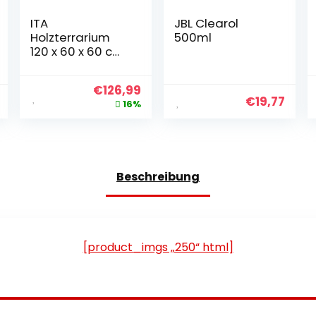
ITA
JBL Clearol
Holzterrarium
500ml
120 x 60 x 60 cm
mit
Frontbelüftung
€
126,99
und
€
19,77
16%
integriertem
Hygrometer –
Holzterrarium
aus OSB-3-
Platten –
Beschreibung
Terrarien für
Reptilien,
Schlangen,
Amphibien – EU-
Produkt, FSC-
[product_imgs „250“ html]
zertifiziert