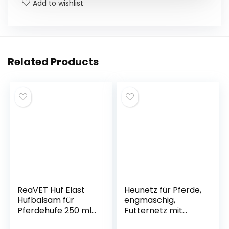
o
p
g
Add to wishlist
k
er
Related Products
ReaVET Huf Elast
Heunetz für Pferde,
Hufbalsam für
engmaschig,
Pferdehufe 250 ml
Futternetz mit
– Alternative zu
Heusack-Design,