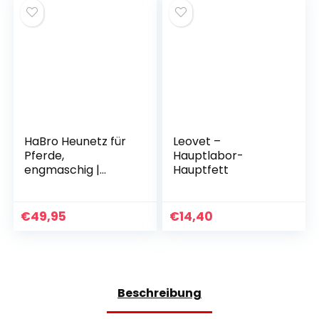
HaBro Heunetz für
Leovet –
Pferde,
Hauptlabor-
engmaschig |
Hauptfett
Heusack für 6 kg
Heu | Premium XXL
Heusack | Extrem
€
49,95
€
14,40
robust und
langlebig | Für eine
artgerechte
Nahrungsaufnahm
e
Beschreibung