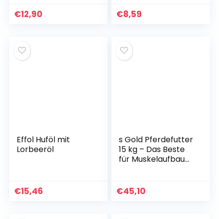
Huffett Pferden &
kontrolliert die
Huföl,
Fressgeschwindigk
€
12,90
€
8,59
Pferdehufsalbe mit
eit, reduziert
Bienenwachs für
Heuverschwendun
gesunde Hufe,
g & verbessert die
feuchtigkeitsspend
Verdauung,
ende Hufpflege für
artgerechte
Pferde mit Bürste
Fütterung
(schwarz, 6 x 6 cm)
Effol Huföl mit
s Gold Pferdefutter
Lorbeeröl
15 kg – Das Beste
für Muskelaufbau
und Fruchtbarkeit
– Enthält
organische
€
15,46
€
45,10
Spurenelemente
und Vitamin D3