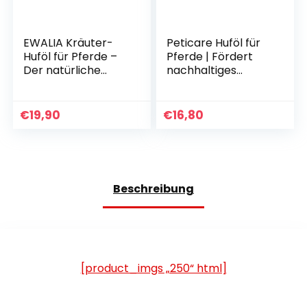
EWALIA Kräuter-
Peticare Huföl für
Huföl für Pferde –
Pferde | Fördert
Der natürliche
nachhaltiges
Power-Boost für
Hufwachstum und
strahlend gesunde
Elastizität am Huf |
Hufe, 100 % reine
Gegen Sprödigkeit,
€
19,90
€
16,80
Natur, frei von
mit hohem Gehalt
Zusatzstoffen,
an Vitamin E |
zertifizierte
Einzigartiges PRS®-
Inhaltsstoffe – 400
System für
ml
Langzeitwirkung –
Beschreibung
petHorse Health
[product_imgs „250“ html]