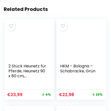
Related Products
2 Stück Heunetz für
HKM – Bologna –
Pferde, Heunetz 90
Schabracke, Grün
x 80 cm,
Maschenweite 4,5 x
4,5 cm, Futternetz
mit
€
23,99
€
22,98
4%
23%
Sicherheitsverschlu
ss, Tragkraft 6 kg,
Reduziert
Heuverschwendun