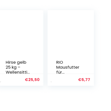
Hirse gelb
RIO
25 kg –
Mausfutter
Wellensittic
für
hfutter
Wellensittic
€
25,50
€
5,77
Hirsekörner
he | 500 g |
–
Alleinfutter
Vogelfutter
mittel für
für
Wellensittic
Kanarienvö
he bei
gel und
Mauser |