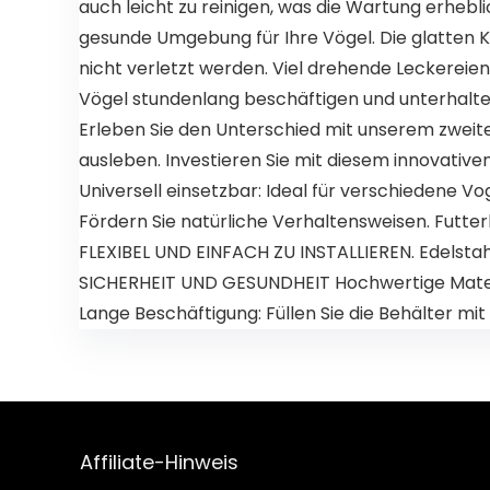
auch leicht zu reinigen, was die Wartung erheb
gesunde Umgebung für Ihre Vögel. Die glatten K
nicht verletzt werden. Viel drehende Leckereien
Vögel stundenlang beschäftigen und unterhalten.
Erleben Sie den Unterschied mit unserem zweite
ausleben. Investieren Sie mit diesem innovativen
Universell einsetzbar: Ideal für verschiedene V
Fördern Sie natürliche Verhaltensweisen. Futter
FLEXIBEL UND EINFACH ZU INSTALLIEREN. Edelstah
SICHERHEIT UND GESUNDHEIT Hochwertige Materi
Lange Beschäftigung: Füllen Sie die Behälter mi
Affiliate-Hinweis