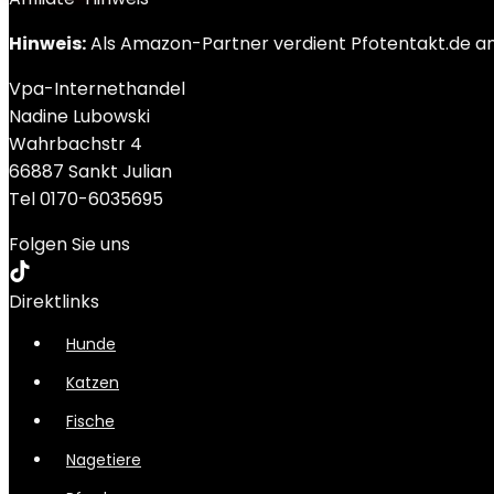
Hinweis:
Als Amazon-Partner verdient Pfotentakt.de an q
Vpa-Internethandel
Nadine Lubowski
Wahrbachstr 4
66887 Sankt Julian
Tel 0170-6035695
Folgen Sie uns
Direktlinks
Hunde
Katzen
Fische
Nagetiere