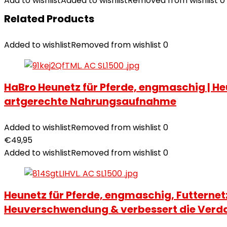
Add to wishlist
Added to wishlist
Removed from wishlist
0
Related Products
Added to wishlist
Removed from wishlist
0
HaBro Heunetz für Pferde, engmaschig | Heu
artgerechte Nahrungsaufnahme
Added to wishlist
Removed from wishlist
0
€
49,95
Added to wishlist
Removed from wishlist
0
Heunetz für Pferde, engmaschig, Futternetz
Heuverschwendung & verbessert die Verda