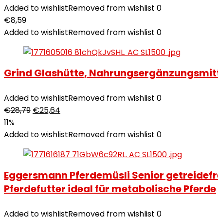
Added to wishlist
Removed from wishlist
0
€
8,59
Added to wishlist
Removed from wishlist
0
Grind Glashütte, Nahrungsergänzungsmitte
Added to wishlist
Removed from wishlist
0
€
28,79
€
25,64
11%
Added to wishlist
Removed from wishlist
0
Eggersmann Pferdemüsli Senior getreidefrei
Pferdefutter ideal für metabolische Pferde
Added to wishlist
Removed from wishlist
0