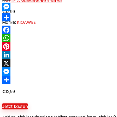
5
Stall- & Weidebedarf
Pferde
X
€
12,99
Messenger
Marke:
KIQAWEE
Teilen
Facebook
WhatsApp
Pinterest
LinkedIn
X
Messenger
Teilen
€
12,99
Jetzt kaufen