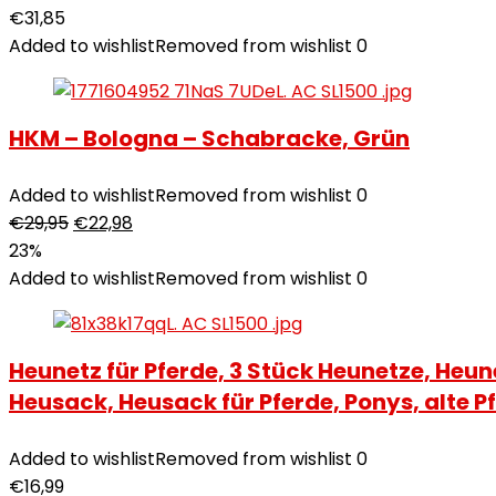
€
31,85
Added to wishlist
Removed from wishlist
0
HKM – Bologna – Schabracke, Grün
Added to wishlist
Removed from wishlist
0
€
29,95
€
22,98
23%
Added to wishlist
Removed from wishlist
0
Heunetz für Pferde, 3 Stück Heunetze, Heu
Heusack, Heusack für Pferde, Ponys, alte P
Added to wishlist
Removed from wishlist
0
€
16,99