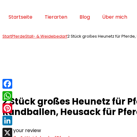
Startseite
Tierarten
Blog
Über mich
Start
Pferde
Stall- & Weidebedarf
2 Stück großes Heunetz für Pferde,
Facebook
2 Stück großes Heunetz für P
WhatsApp
Rundballen, Heusack für Pfer
Pinterest
LinkedIn
Add your review