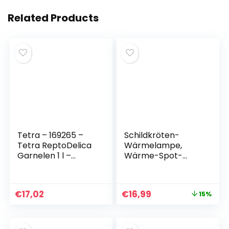
Related Products
Tetra – 169265 –
Schildkröten-
Tetra ReptoDelica
Wärmelampe,
Garnelen 1 l –
Wärme-Spot-
Leckerbissen für
Lampe für
Wasserschildkröte
Aquarium-Reptilien
n (Deutscher
mit 2 UVA-UVB-
€
17,02
€
16,99
15%
Import)
Spot-Lampen und
360°-
Schwenkklemme
für Schildkröten,