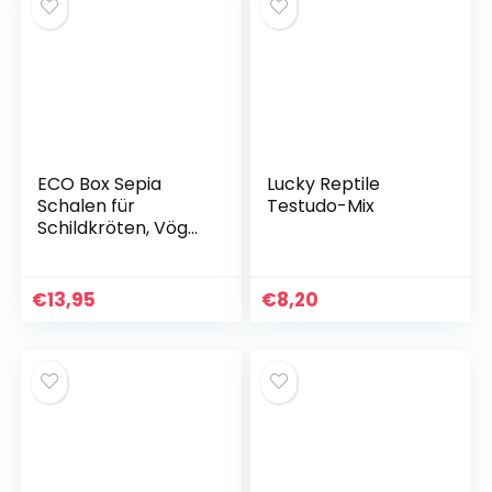
Schlangen,
Eidechsen usw.,
orangefarbenes
Licht
ECO Box Sepia
Lucky Reptile
Schalen für
Testudo-Mix
Schildkröten, Vögel,
Reptilien,
Bartagamen |
Premium Sepia
€
13,95
€
8,20
Schalenfutter,
natürliche
Kalziumquelle, 10-15
cm,
Terrarienzubehör