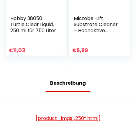
Hobby 38050
Microbe-Lift
Turtle Clear Liquid,
Substrate Cleaner
250 ml für 750 Liter
– Hochaktive
Bakterien zur
Entfernung von
Detritus und
€
11,03
€
6,99
Schmutz in
Aquarien, Süß- und
Salzwasser, 118 ml
Beschreibung
[product_imgs „250“ html]