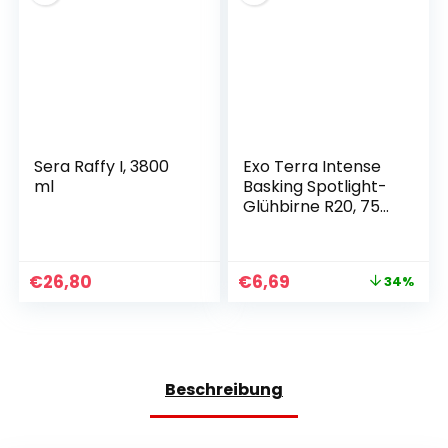
Sera Raffy I, 3800
Exo Terra Intense
ml
Basking Spotlight-
Glühbirne R20, 75
W, E27-Fassung
€
26,80
€
6,69
34%
Beschreibung