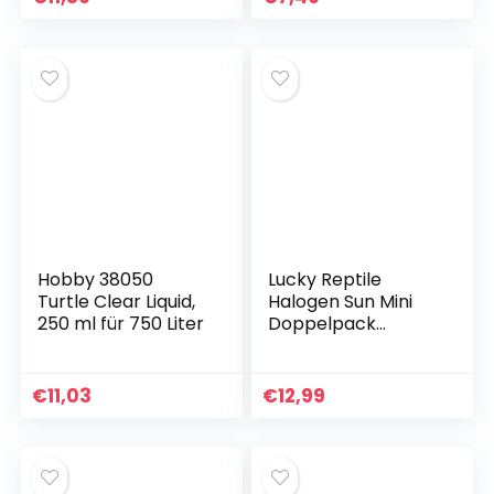
andere
kratzfreier
Zimmerpflanzen,
Algenentferner für
lebendes Torfmoos
Süßwasseraquarien
und Terrarien
Hobby 38050
Lucky Reptile
Turtle Clear Liquid,
Halogen Sun Mini
250 ml für 750 Liter
Doppelpack
Wärmestrahler für
E27-Fassung, 35
Watt
€
11,03
€
12,99