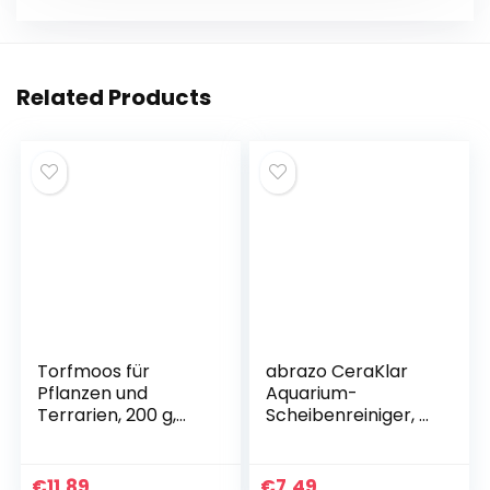
k
er
Related Products
Torfmoos für
abrazo CeraKlar
Pflanzen und
Aquarium-
Terrarien, 200 g,
Scheibenreiniger, 2
Moos für
Scheibenreiniger,
Orchideen,
Aquarium-
Terrarien und
Glasreiniger,
€
11,89
€
7,49