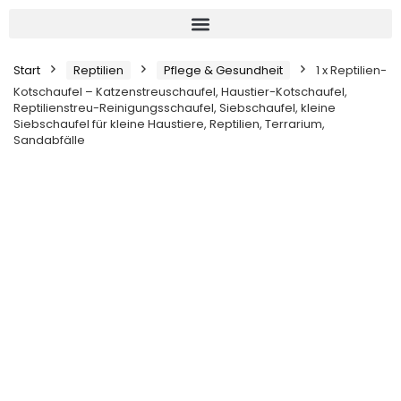
Start
Reptilien
Pflege & Gesundheit
1 x Reptilien-
Kotschaufel – Katzenstreuschaufel, Haustier-Kotschaufel,
Reptilienstreu-Reinigungsschaufel, Siebschaufel, kleine
Siebschaufel für kleine Haustiere, Reptilien, Terrarium,
Sandabfälle