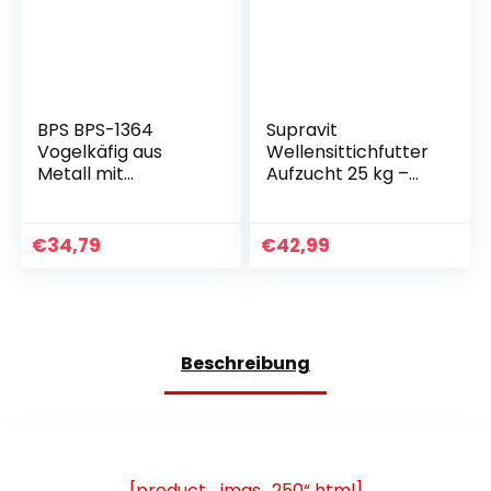
BPS BPS-1364
Supravit
Vogelkäfig aus
Wellensittichfutter
Metall mit
Aufzucht 25 kg –
Überbrückungskäfi
Hochwertige
g, Material Metall,
Aufzuchtmischung
Farbe zufällig, 44 x
als Hauptfutter für
€
34,79
€
42,99
26,5 x 32 cm
Wellensittiche &
Kleinsittiche –
Jungvogelfutter &
Mäusefutter zur
Förderung der Brut
Beschreibung
[product_imgs „250“ html]