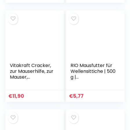
Vitakraft Cracker,
RIO Mausfutter für
zur Mauserhilfe, zur
Wellensittiche | 500
Mauser,
g |
Knabberstangen
Alleinfuttermittel
für Wellensittiche,
für Wellensittiche
mit Vitaminen und
bei Mauser |
€
11,90
€
5,77
Mineralstoffen,
Speziell auf die
ohne Zuckerzusatz
Bedürfnisse
(10 x 60 g)
während der
Mauser
abgestimmt