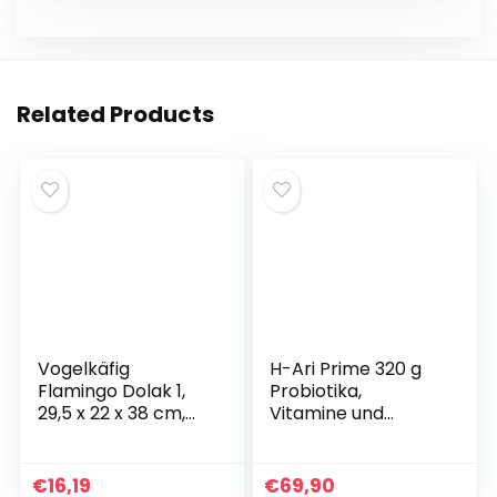
k
er
Related Products
Vogelkäfig
H-Ari Prime 320 g
Flamingo Dolak 1,
Probiotika,
29,5 x 22 x 38 cm,
Vitamine und
Schwarz
Mineralien
€
16,19
€
69,90