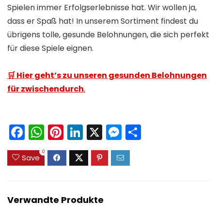
Spielen immer Erfolgserlebnisse hat. Wir wollen ja,
dass er Spaß hat! In unserem Sortiment findest du
übrigens tolle, gesunde Belohnungen, die sich perfekt
für diese Spiele eignen.
​🛒 Hier geht’s zu unseren gesunden Belohnungen
für zwischendurch
.
F
W
Pi
Li
X
M
T
a
h
nt
n
e
ei
0
c
a
er
k
s
le
Save
e
ts
e
e
s
n
b
A
st
dI
e
Verwandte Produkte
o
p
n
n