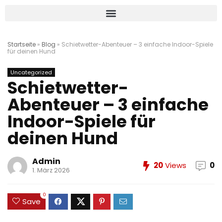
Startseite
»
Blog
»
Schietwetter-Abenteuer – 3 einfache Indoor-Spiele
für deinen Hund
Uncategorized
Schietwetter-
Abenteuer – 3 einfache
Indoor-Spiele für
deinen Hund
Admin
20
Views
0
1. März 2026
0
Save