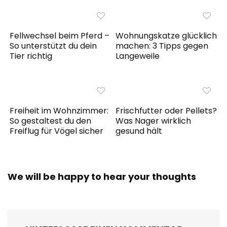
o
p
g
k
er
Fellwechsel beim Pferd –
Wohnungskatze glücklich
So unterstützt du dein
machen: 3 Tipps gegen
Tier richtig
Langeweile
Freiheit im Wohnzimmer:
Frischfutter oder Pellets?
So gestaltest du den
Was Nager wirklich
Freiflug für Vögel sicher
gesund hält
We will be happy to hear your thoughts