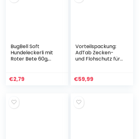
BugBell Soft
Vorteilspackung:
Hundeleckerli mit
AdTab Zecken-
Roter Bete 60g,
und Flohschutz für
Hundesnack,
Hunde (> 5,5 bis 11
Hundeleckerlis,
kg), Kautablette,
hypoallergen,
tötet Zecken und
€
2,79
€
59,99
vegan, ohne
Flöhe schnell ab
Zucker, mit
und schützt einen
hochwertigen
Monat lang, einfach
Rohstoffen
zu verabreichen (3
pro Packung).