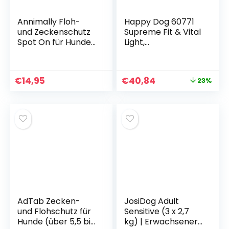
Annimally Floh-
Happy Dog 60771
und Zeckenschutz
Supreme Fit & Vital
Spot On für Hunde
Light,
– Effektives
kalorienkontrolliere
Zeckenmittel für
ndes Trockenfutter
Hunde, 3 Monate
für Hunde mit
€
14,95
€
40,84
23%
Langzeitschutz,
niedrigem
Flohmittel &
Fettgehalt, 12 kg
Zeckenschutz –
Inhalt
(30-50 kg)
AdTab Zecken-
JosiDog Adult
und Flohschutz für
Sensitive (3 x 2,7
Hunde (über 5,5 bis
kg) | Erwachsener |