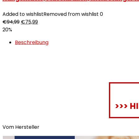
Added to wishlist
Removed from wishlist
0
€
94,99
€
75,99
20%
Beschreibung
>>> H
Vom Hersteller