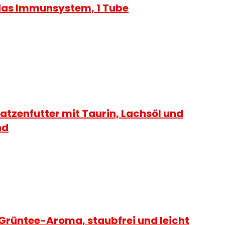
 das Immunsystem, 1 Tube
Katzenfutter mit Taurin, Lachsöl und
nd
rüntee-Aroma, staubfrei und leicht