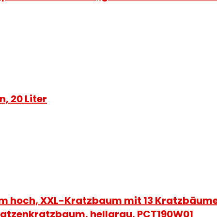
, 20 Liter
 hoch, XXL-Kratzbaum mit 13 Kratzbäumen, 
Katzenkratzbaum, hellgrau, PCT190W01