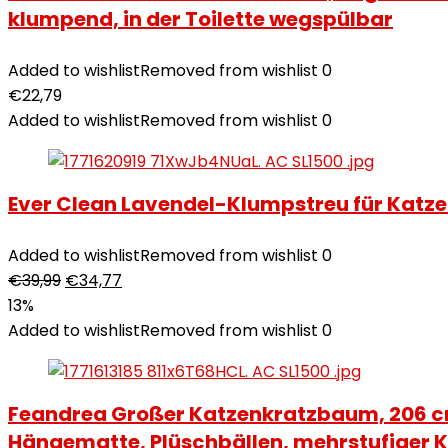
klumpend, in der Toilette wegspülbar
Added to wishlist
Removed from wishlist
0
€
22,79
Added to wishlist
Removed from wishlist
0
Ever Clean Lavendel-Klumpstreu für Katzen
Added to wishlist
Removed from wishlist
0
€
39,99
€
34,77
13%
Added to wishlist
Removed from wishlist
0
Feandrea Großer Katzenkratzbaum, 206 cm
Hängematte, Plüschbällen, mehrstufiger 