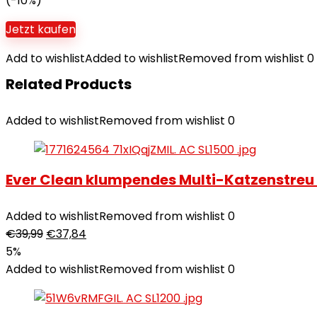
(-10%)
Jetzt kaufen
Add to wishlist
Added to wishlist
Removed from wishlist
0
Related Products
Added to wishlist
Removed from wishlist
0
Ever Clean klumpendes Multi-Katzenstreu
Added to wishlist
Removed from wishlist
0
€
39,99
€
37,84
5%
Added to wishlist
Removed from wishlist
0