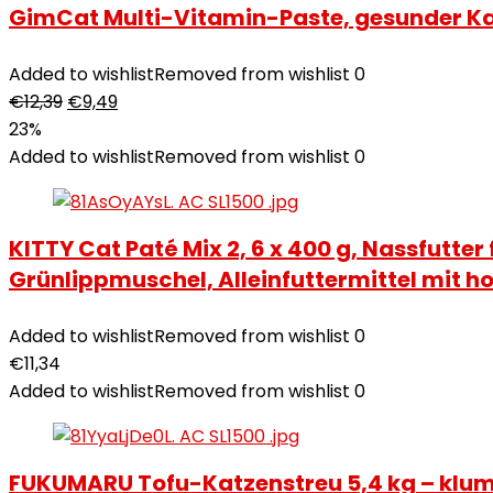
GimCat Multi-Vitamin-Paste, gesunder Kat
Added to wishlist
Removed from wishlist
0
€
12,39
€
9,49
23%
Added to wishlist
Removed from wishlist
0
KITTY Cat Paté Mix 2, 6 x 400 g, Nassfutter
Grünlippmuschel, Alleinfuttermittel mit ho
Added to wishlist
Removed from wishlist
0
€
11,34
Added to wishlist
Removed from wishlist
0
FUKUMARU Tofu-Katzenstreu 5,4 kg – klu