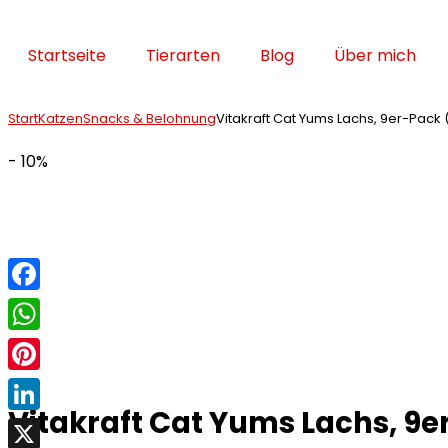
Startseite
Tierarten
Blog
Über mich
Start
Katzen
Snacks & Belohnung
Vitakraft Cat Yums Lachs, 9er-Pack
- 10%
Facebook
WhatsApp
Pinterest
Vitakraft Cat Yums Lachs, 9
LinkedIn