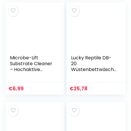
Microbe-Lift
Lucky Reptile DB-
Substrate Cleaner
20
– Hochaktive
Wüstenbettwäsch
Bakterien zur
e, 20 Liter
Entfernung von
Detritus und
€
6,99
€
25,78
Schmutz in
Aquarien, Süß- und
Salzwasser, 118 ml