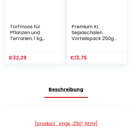
Torfmoos für
Premium XL
Pflanzen und
Sepiaschalen
Terrarien, 1 kg,
Vorteilspack 250g
Moos für
Sepiaschalen –
Orchideen,
Optimale Kalzium-
Terrarien und
und
€
32,29
€
13,75
andere
Vitaminversorgung
Zimmerpflanzen,
– Futter, Futter für
lebendes Torfmoos
Reptilien,
Schildkröten,
Bartagamen, Vögel
Beschreibung
– Terrarienzubehör
[product_imgs „250“ html]