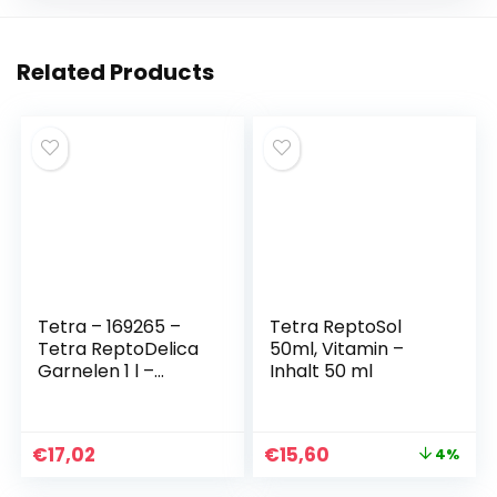
Related Products
Tetra – 169265 –
Tetra ReptoSol
Tetra ReptoDelica
50ml, Vitamin –
Garnelen 1 l –
Inhalt 50 ml
Leckerbissen für
Wasserschildkröte
n (Deutscher
€
17,02
€
15,60
4%
Import)