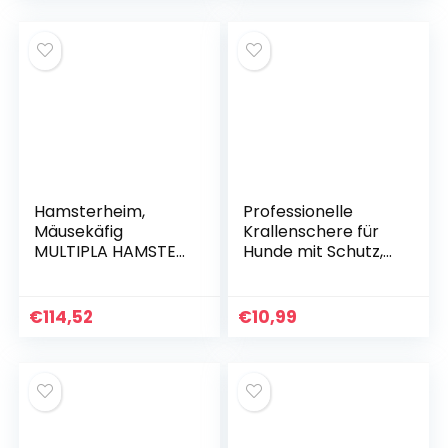
Krallenschleifer für
Hunde, elektrischer
Krallenschleifer mit
LED-Licht, Katze für
Körpertypen,
Haustier
Hamsterheim,
Professionelle
Mäusekäfig
Krallenschere für
MULTIPLA HAMSTER,
Hunde mit Schutz,
aus Metallgitter
Sicherheitsschloss
und recyceltem
und Nagelfeile
Kunststoff, mit
(mittelgroß bis
€
114,52
€
10,99
Zubehör, Modularer
groß, blau)