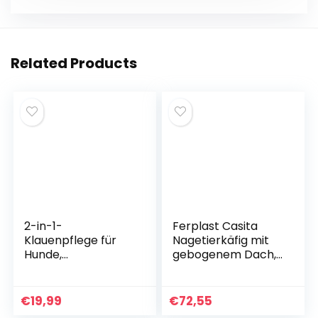
k
er
Related Products
2-in-1-
Ferplast Casita
Klauenpflege für
Nagetierkäfig mit
Hunde,
gebogenem Dach,
Krallenschere für
komplett
Hunde,
ausgestattet
Krallenschere für
€
19,99
€
72,55
Katzen,