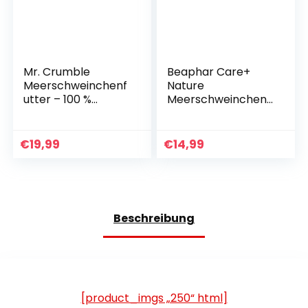
Mr. Crumble
Beaphar Care+
Meerschweinchenf
Nature
utter – 100 %
Meerschweinchen
natürlich,
1,5 kg Multi
getreidefrei,
pelletfrei – mit
€
19,99
€
14,99
Blumen und
Kräutern –
Rohfaserreiches
Strukturfutter für
eine gesunde
Beschreibung
Verdauung – 1 kg
[product_imgs „250“ html]