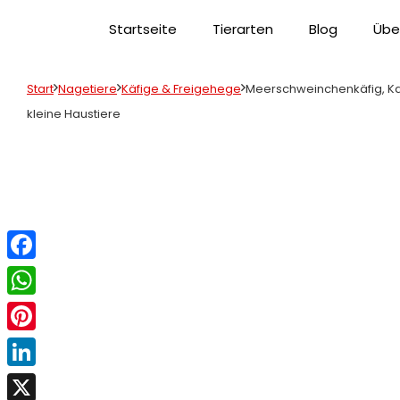
Startseite
Tierarten
Blog
Übe
Start
Nagetiere
Käfige & Freigehege
Meerschweinchenkäfig, Kan
kleine Haustiere
Facebook
WhatsApp
Pinterest
LinkedIn