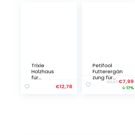
Trixie
Petifool
Holzhaus
Futterergän
für
zung für
€
7,99
€
9,57
Meerschwei
Nagetiere,
€
12,78
17%
nchen, 28 x
Wildblumen
16 x 18 cm
-
Samenmisc
hung,
natürliches
und
gesundes
Kaninchenf