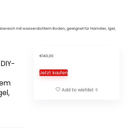
bereich mit wasserdichtem Boden, geeignet für Hamster, Igel,
€
140,00
 DIY-
Jetzt kaufen
tem
Add to wishlist
0
el,