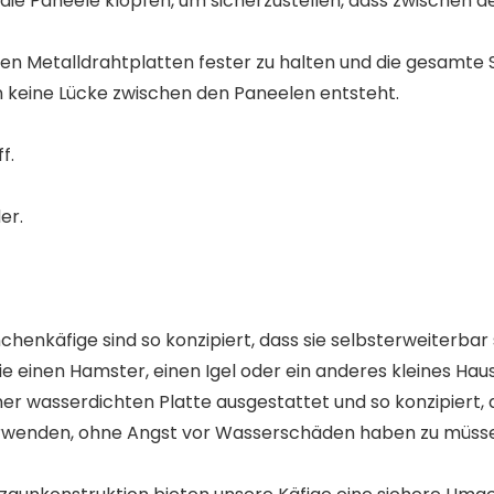
e Paneele klopfen, um sicherzustellen, dass zwischen de
en Metalldrahtplatten fester zu halten und die gesamte S
ion keine Lücke zwischen den Paneelen entsteht.
f.
er.
nkäfige sind so konzipiert, dass sie selbsterweiterbar 
e einen Hamster, einen Igel oder ein anderes kleines Haust
r wasserdichten Platte ausgestattet und so konzipiert, da
rwenden, ohne Angst vor Wasserschäden haben zu müssen. 