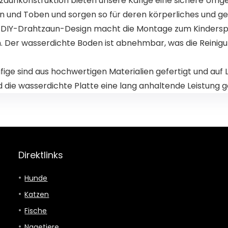
unkonstruktion bieten unsere Käfige eine sichere Umgebu
n und Toben und sorgen so für deren körperliches und ge
IY-Drahtzaun-Design macht die Montage zum Kinderspiel.
. Der wasserdichte Boden ist abnehmbar, was die Reinigun
sind aus hochwertigen Materialien gefertigt und auf L
 die wasserdichte Platte eine lang anhaltende Leistung g
Direktlinks
Hunde
Katzen
Fische
Nagetiere