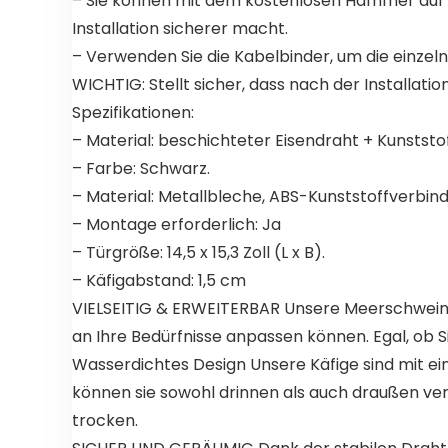
– Sie können mit dem kostenlosen Hammer auf di
Installation sicherer macht.
– Verwenden Sie die Kabelbinder, um die einzeln
WICHTIG: Stellt sicher, dass nach der Installat
Spezifikationen:
– Material: beschichteter Eisendraht + Kunststof
– Farbe: Schwarz.
– Material: Metallbleche, ABS-Kunststoffverbind
– Montage erforderlich: Ja
– Türgröße: 14,5 x 15,3 Zoll (L x B).
– Käfigabstand: 1,5 cm
VIELSEITIG & ERWEITERBAR Unsere Meerschweinche
an Ihre Bedürfnisse anpassen können. Egal, ob Si
Wasserdichtes Design Unsere Käfige sind mit eine
können sie sowohl drinnen als auch draußen ve
trocken.