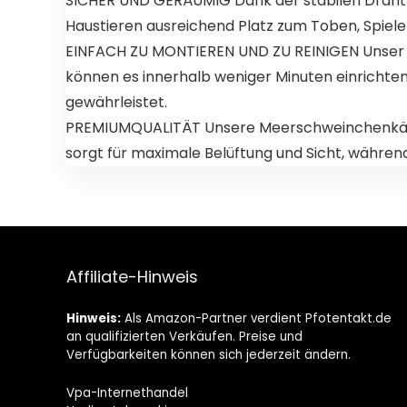
SICHER UND GERÄUMIG Dank der stabilen Drahtza
Haustieren ausreichend Platz zum Toben, Spiele
EINFACH ZU MONTIEREN UND ZU REINIGEN Unser D
können es innerhalb weniger Minuten einrichten
gewährleistet.
PREMIUMQUALITÄT Unsere Meerschweinchenkäfige 
sorgt für maximale Belüftung und Sicht, während
Affiliate-Hinweis
Hinweis:
Als Amazon-Partner verdient Pfotentakt.de
an qualifizierten Verkäufen. Preise und
Verfügbarkeiten können sich jederzeit ändern.
Vpa-Internethandel