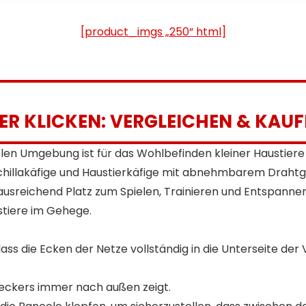
adbare
Nagelscher
[product_imgs „250“ html]
e, Trimmer,
Nagelfeile
für
verschiede
ne
Körpertype
n, Haustier
IER KLICKEN: VERGLEICHEN & KAUF
blen Umgebung ist für das Wohlbefinden kleiner Haustie
hillakäfige und Haustierkäfige mit abnehmbarem Drahtgef
n ausreichend Platz zum Spielen, Trainieren und Entspann
ustiere im Gehege.
s die Ecken der Netze vollständig in die Unterseite der 
Steckers immer nach außen zeigt.