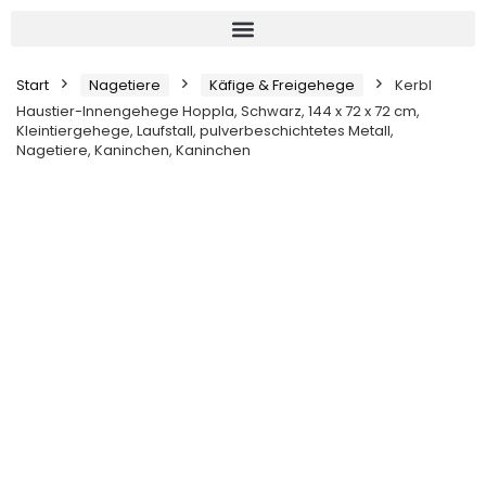
Start
Nagetiere
Käfige & Freigehege
Kerbl
Haustier-Innengehege Hoppla, Schwarz, 144 x 72 x 72 cm,
Kleintiergehege, Laufstall, pulverbeschichtetes Metall,
Nagetiere, Kaninchen, Kaninchen