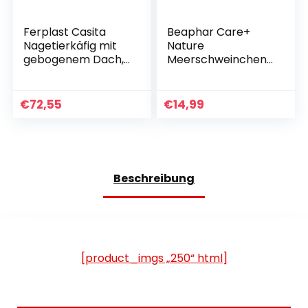
Ferplast Casita
Beaphar Care+
Nagetierkäfig mit
Nature
gebogenem Dach,
Meerschweinchen
komplett
1,5 kg Multi
ausgestattet
€
72,55
€
14,99
Beschreibung
[product_imgs „250“ html]