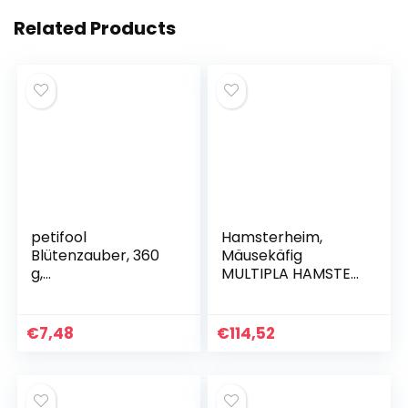
Related Products
petifool
Hamsterheim,
Blütenzauber, 360
Mäusekäfig
g,
MULTIPLA HAMSTER,
Ergänzungsfutterm
aus Metallgitter
ittel für Nager,
und recyceltem
natürliches
Kunststoff, mit
€
7,48
€
114,52
Nagerfutter für
Zubehör, Modularer
Kaninchen,
Meerschweinchen,
Hamster, Chinchilla