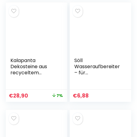
Kalapanta
Söll
Dekosteine ​​aus
Wasseraufbereiter
recyceltem
– für
Kunststoff, für
fischverträgliches
Vasen, Malerei,
Aquarienwasser
Aquarien, Haus,
€
28,90
€
6,88
7%
Garten (Größe L,
Durchmesser 5-8
cm, ca. 45 Stück,
weiß), hergestellt
in Italien