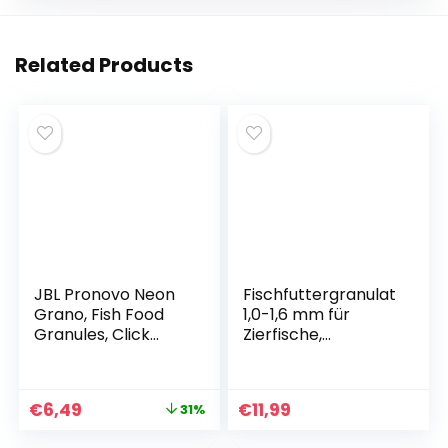
Related Products
JBL Pronovo Neon
Fischfuttergranulat
Grano, Fish Food
1,0-1,6 mm für
Granules, Click
Zierfische,
Dispenser, Size XXS,
Aquarienfische,
100 ml
Guppys,
Buntbarsche (1 l,
€
6,49
€
11,99
31%
1000 g)