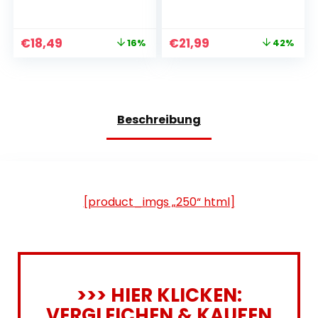
Liter, parfümfrei
mehrstöckiger
Kratzbaum mit 4
Kratzbäumen, 2
€
18,49
€
21,99
16%
42%
Plattformen,
Hängematte,
Höhle, Hellgrau,
PCT161W01
Beschreibung
[product_imgs „250“ html]
>>> HIER KLICKEN:
VERGLEICHEN & KAUFEN