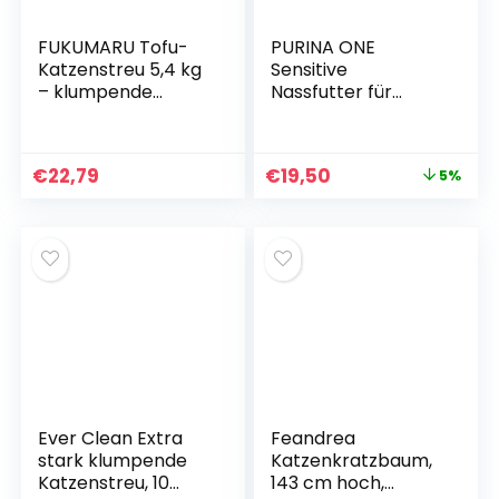
FUKUMARU Tofu-
PURINA ONE
Katzenstreu 5,4 kg
Sensitive
– klumpende
Nassfutter für
Katzenstreu,
Katzen, zarte
geruchshemmend
Stücke in Sauce mit
mit Grüntee-
Huhn, 26er Pack
€
22,79
€
19,50
5%
Aroma, staubfrei
(26 x 85 g)
und leicht
klumpend, in der
Toilette
wegspülbar
Ever Clean Extra
Feandrea
stark klumpende
Katzenkratzbaum,
Katzenstreu, 10
143 cm hoch,