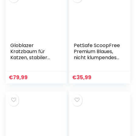
Globlazer
PetSafe ScoopFree
Kratzbaum für
Premium Blaues,
Katzen, stabiler
nicht klumpendes
Ecksitz mit großem
Kristall-
90°-Sektor,
Katzenstreu, 2er-
Katzenhaus,
Pack
€
79,99
€
35,99
gepolsterte
Plattform,
Hängematte,
weicher Korb, für
mehrere große
Katzen, 130 cm
hoch, C51, Beige