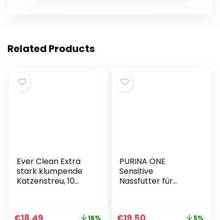
k
er
Related Products
Ever Clean Extra
PURINA ONE
stark klumpende
Sensitive
Katzenstreu, 10
Nassfutter für
Liter, parfümfrei
Katzen, zarte
Stücke in Sauce mit
Huhn, 26er Pack
€
18,49
€
19,50
16%
5%