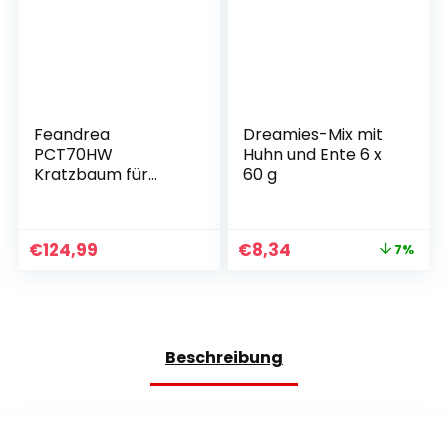
Feandrea
Dreamies-Mix mit
PCT70HW
Huhn und Ente 6 x
Kratzbaum für
60 g
Katzen, 88 cm,
mittelgroßer
Kratzbaum mit 3
€
124,99
€
8,34
7%
Liegeflächen und
Höhle, MDF mit
Holzfurnier,
Sisalstamm,
waschbare
Kunstfellbezüge,
Beschreibung
Vintage-
Braun/Weiß