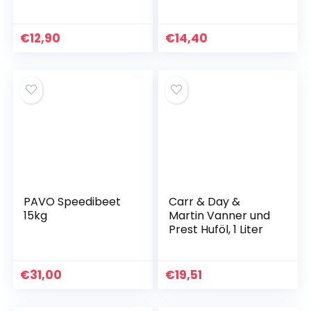
– Alternative zu
Huffett Pferden &
Huföl,
€
12,90
€
14,40
Pferdehufsalbe mit
Bienenwachs für
gesunde Hufe,
feuchtigkeitsspend
ende Hufpflege für
Pferde mit Bürste
PAVO Speedibeet
Carr & Day &
15kg
Martin Vanner und
Prest Huföl, 1 Liter
€
31,00
€
19,51