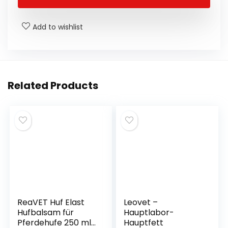
o
p
n
n
o
p
g
Add to wishlist
k
er
Related Products
ReaVET Huf Elast
Leovet –
Hufbalsam für
Hauptlabor-
Pferdehufe 250 ml
Hauptfett