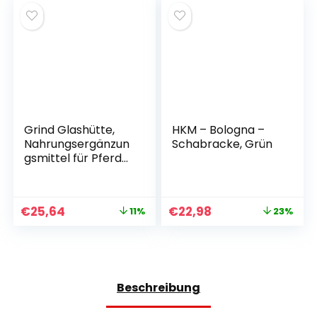
Grind Glashütte,
HKM – Bologna –
Nahrungsergänzun
Schabracke, Grün
gsmittel für Pferde,
Beruhigung der
Schleimhäute,
Bronchialbehandlu
€
25,64
€
22,98
11%
23%
ng 2, 2 kg
Beschreibung