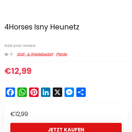
4Horses Isny ​​Heunetz
Add your review
6
Stall- & Weidebedarf
Pferde
€
12,99
F
W
Pi
Li
X
M
T
a
h
nt
n
e
ei
c
a
er
k
s
le
€
12,99
e
ts
e
e
s
n
b
A
st
dI
e
JETZT KAUFEN