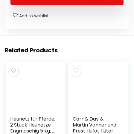
o
p
n
n
o
p
g
Add to wishlist
k
er
Related Products
Heunetz für Pferde,
Carr & Day &
2 Stück Heunetze
Martin Vanner und
Engmaschig 5 kg, 5
Prest Huföl, 1 Liter