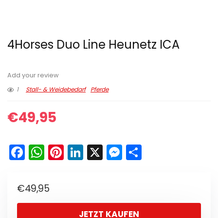
4Horses Duo Line Heunetz ICA
Add your review
1
Stall- & Weidebedarf
Pferde
€
49,95
F
W
Pi
Li
X
M
T
a
h
nt
n
e
ei
c
a
er
k
s
le
€
49,95
e
ts
e
e
s
n
b
A
st
dI
e
JETZT KAUFEN