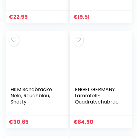
x 5 cm Heusack
Pferd, Tragbares
Heunetz Groß,
€
22,99
€
19,51
Verbessert die
Verdauung
Heusack für Pferde,
Schafe, Rinder
(Schwarz)
HKM Schabracke
ENGEL GERMANY
Nele, Rauchblau,
Lammfell-
Shetty
Quadratschabrack
e
Schabrackenfarbe
Marineblau
€
30,65
€
84,90
(Schabra 4)
Dressur