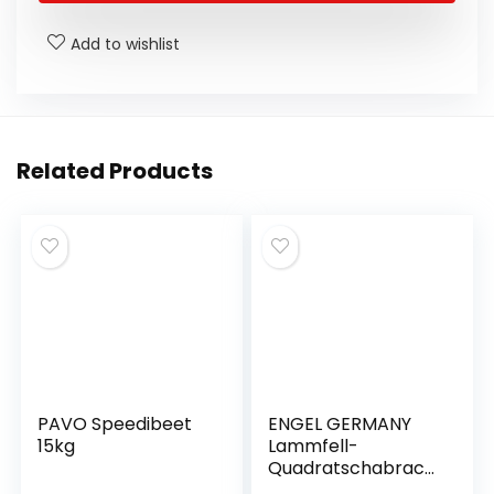
o
p
n
n
o
p
g
Add to wishlist
k
er
Related Products
PAVO Speedibeet
ENGEL GERMANY
15kg
Lammfell-
Quadratschabrack
e