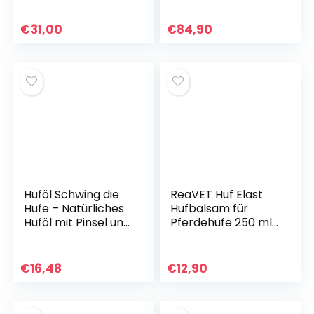
Schabrackenfarbe
Marineblau
€
31,00
€
84,90
(Schabra 4)
Dressur
Huföl Schwing die
ReaVET Huf Elast
Hufe – Natürliches
Hufbalsam für
Huföl mit Pinsel und
Pferdehufe 250 ml
Kräuterduft |
– Alternative zu
Hufpflege zur
Huffett Pferden &
Stärkung,
Huföl,
€
16,48
€
12,90
Befeuchtung und
Pferdehufsalbe mit
zum Schutz, 450 ml
Bienenwachs für
gesunde Hufe,