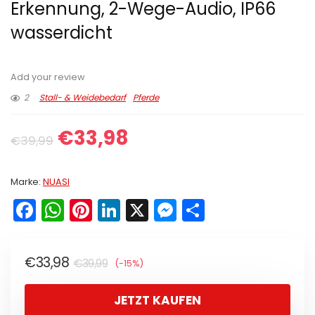
Erkennung, 2-Wege-Audio, IP66
wasserdicht
Add your review
2
Stall- & Weidebedarf
Pferde
€
33,98
€
39,99
Marke:
NUASI
F
W
Pi
Li
X
M
T
a
h
nt
n
e
ei
c
a
er
k
s
le
€
33,98
€
39,99
(-15%)
e
ts
e
e
s
n
b
A
st
dI
e
JETZT KAUFEN