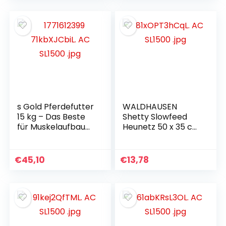
Verdauung
Heusack für Pferde,
Schafe, Rinder
(Schwarz)
s Gold Pferdefutter
WALDHAUSEN
15 kg – Das Beste
Shetty Slowfeed
für Muskelaufbau
Heunetz 50 x 35 cm
und Fruchtbarkeit
schwarz
– Enthält
organische
€
45,10
€
13,78
Spurenelemente
und Vitamin D3