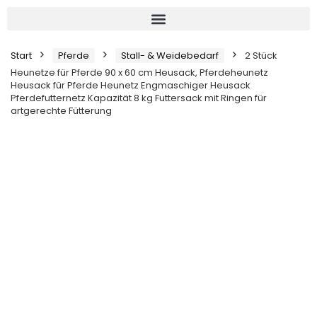
Start
Pferde
Stall- & Weidebedarf
2 Stück
Heunetze für Pferde 90 x 60 cm Heusack, Pferdeheunetz
Heusack für Pferde Heunetz Engmaschiger Heusack
Pferdefutternetz Kapazität 8 kg Futtersack mit Ringen für
artgerechte Fütterung