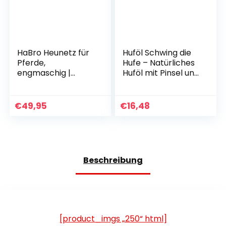
HaBro Heunetz für
Huföl Schwing die
Pferde,
Hufe – Natürliches
engmaschig |
Huföl mit Pinsel und
Heusack für 6 kg
Kräuterduft |
Heu | Premium XXL
Hufpflege zur
Heusack | Extrem
Stärkung,
€
49,95
€
16,48
robust und
Befeuchtung und
langlebig | Für eine
zum Schutz, 450 ml
artgerechte
Nahrungsaufnahm
e
Beschreibung
[product_imgs „250“ html]