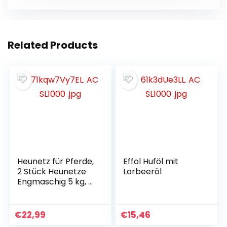
k
er
Related Products
Heunetz für Pferde,
Effol Huföl mit
2 Stück Heunetze
Lorbeeröl
Engmaschig 5 kg, 5
x 5 cm Heusack
Pferd, Tragbares
Heunetz Groß,
€
22,99
€
15,46
Verbessert die