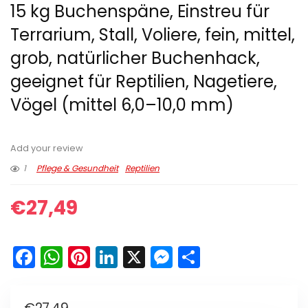
15 kg Buchenspäne, Einstreu für
Terrarium, Stall, Voliere, fein, mittel,
grob, natürlicher Buchenhack,
geeignet für Reptilien, Nagetiere,
Vögel (mittel 6,0–10,0 mm)
Add your review
1
Pflege & Gesundheit
Reptilien
€
27,49
F
W
Pi
Li
X
M
T
a
h
nt
n
e
ei
c
a
er
k
s
le