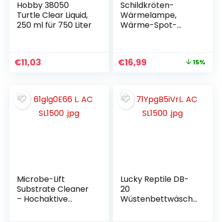
Hobby 38050
Schildkröten-
Turtle Clear Liquid,
Wärmelampe,
250 ml für 750 Liter
Wärme-Spot-
Lampe für
Aquarium-Reptilien
mit 2 UVA-UVB-
€
11,03
€
16,99
15%
Spot-Lampen und
360°-
Schwenkklemme
für Schildkröten,
Schlangen,
Eidechsen usw.,
orangefarbenes
Licht
Microbe-Lift
Lucky Reptile DB-
Substrate Cleaner
20
– Hochaktive
Wüstenbettwäsch
Bakterien zur
e, 20 Liter
Entfernung von