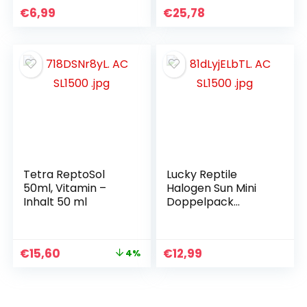
Detritus und
€
6,99
€
25,78
Schmutz in
Aquarien, Süß- und
Salzwasser, 118 ml
Tetra ReptoSol
Lucky Reptile
50ml, Vitamin –
Halogen Sun Mini
Inhalt 50 ml
Doppelpack
Wärmestrahler für
E27-Fassung, 35
Watt
€
15,60
€
12,99
4%