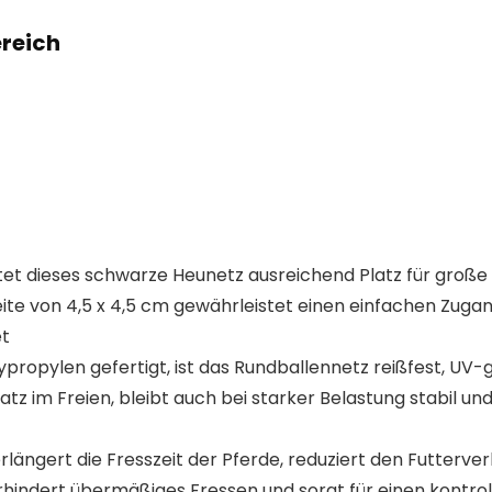
reich
etet dieses schwarze Heunetz ausreichend Platz für große 
ite von 4,5 x 4,5 cm gewährleistet einen einfachen Zuga
et
opylen gefertigt, ist das Rundballennetz reißfest, UV-
z im Freien, bleibt auch bei starker Belastung stabil un
längert die Fresszeit der Pferde, reduziert den Futterv
hindert übermäßiges Fressen und sorgt für einen kontrol