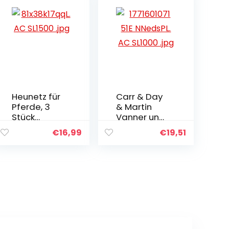
Heunetz für
Carr & Day
Pferde, 3
& Martin
Stück
Vanner und
Heunetze,
Prest Huföl,
€
16,99
€
19,51
Heunetz für
1 Liter
Pferde 36
Zoll,
Heunetz
engmaschi
g (12,5 cm)
mit Ringen
und
Karabinerh