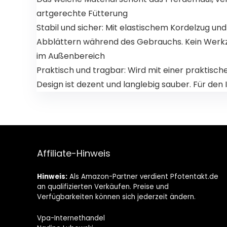
artgerechte Fütterung
Stabil und sicher: Mit elastischem Kordelzug un
Abblättern während des Gebrauchs. Kein Werkze
im Außenbereich
Praktisch und tragbar: Wird mit einer praktis
Design ist dezent und langlebig sauber. Für den 
Affiliate-Hinweis
Hinweis:
Als Amazon-Partner verdient Pfotentakt.de
an qualifizierten Verkäufen. Preise und
Verfügbarkeiten können sich jederzeit ändern.
Vpa-Internethandel