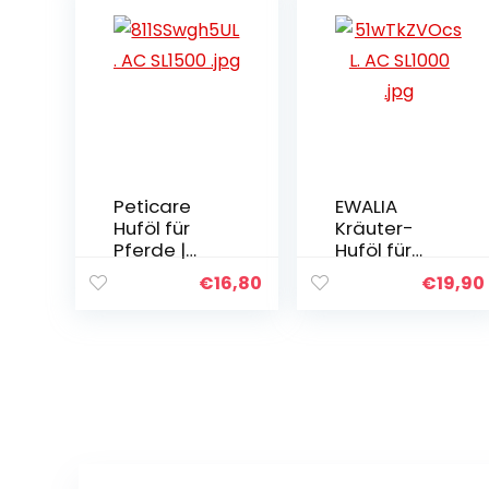
Peticare
EWALIA
Huföl für
Kräuter-
Pferde |
Huföl für
Fördert
Pferde –
€
16,80
€
19,90
nachhaltig
Der
es
natürliche
Hufwachstu
Power-
m und
Boost für
Elastizität
strahlend
am Huf |
gesunde
Gegen
Hufe, 100 %
Sprödigkeit,
reine Natur,
mit hohem
frei von