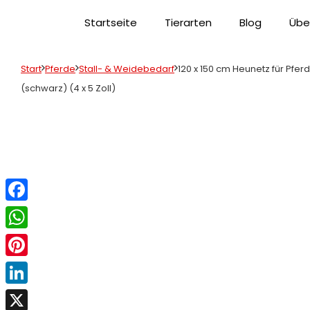
Startseite
Tierarten
Blog
Übe
Start
Pferde
Stall- & Weidebedarf
120 x 150 cm Heunetz für Pfer
(schwarz) (4 x 5 Zoll)
Facebook
WhatsApp
Pinterest
LinkedIn