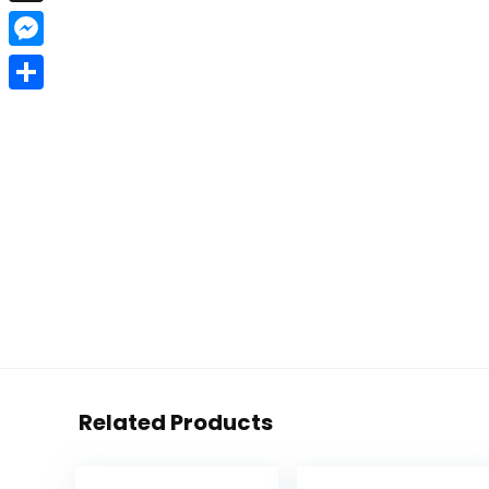
X
Messenger
Teilen
Related Products