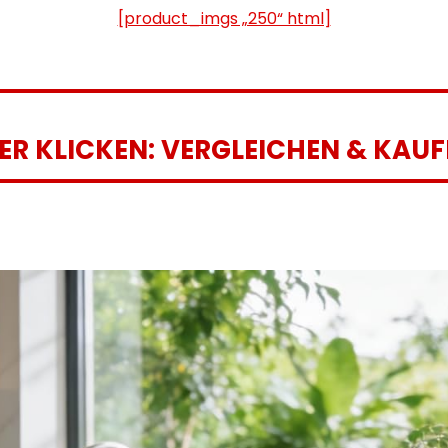
[product_imgs „250“ html]
IER KLICKEN: VERGLEICHEN & KAUF