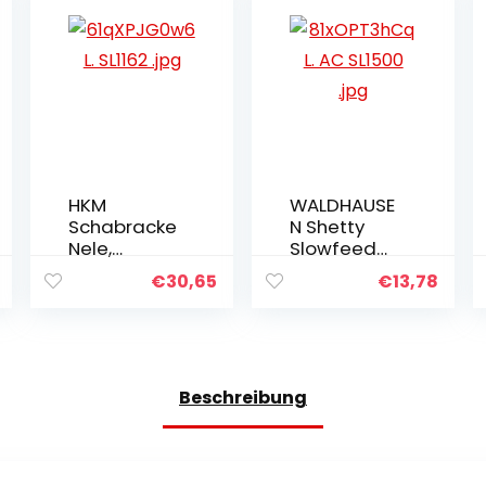
t
n
n
e
g
n
e
r
HKM
WALDHAUSE
Schabracke
N Shetty
Nele,
Slowfeed
Rauchblau,
Heunetz 50
€
30,65
€
13,78
Shetty
x 35 cm
schwarz
Beschreibung