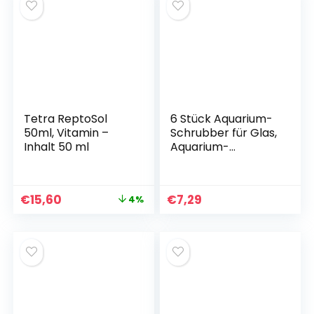
Schlangen,
Bartagamen, Vögel
Eidechsen usw.,
– Terrarienzubehör
orangefarbenes
Licht
Tetra ReptoSol
6 Stück Aquarium-
50ml, Vitamin –
Schrubber für Glas,
Inhalt 50 ml
Aquarium-
Glasreiniger,
Fleckenentfernung
sschwamm,
€
15,60
€
7,29
4%
kratzfest, für Wand,
Küche, Terrarium,
Betta-Aquarium