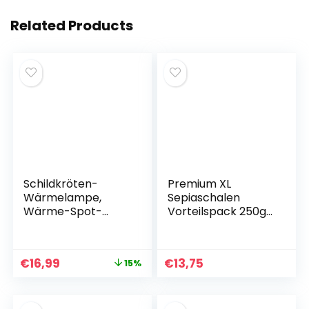
Related Products
Schildkröten-
Premium XL
Wärmelampe,
Sepiaschalen
Wärme-Spot-
Vorteilspack 250g
Lampe für
Sepiaschalen –
Aquarium-Reptilien
Optimale Kalzium-
mit 2 UVA-UVB-
und
€
16,99
€
13,75
15%
Spot-Lampen und
Vitaminversorgung
360°-
– Futter, Futter für
Schwenkklemme
Reptilien,
für Schildkröten,
Schildkröten,