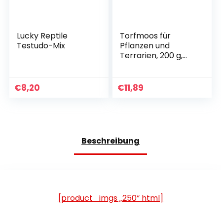
Lucky Reptile
Torfmoos für
Testudo-Mix
Pflanzen und
Terrarien, 200 g,
Moos für
Orchideen,
Terrarien und
€
8,20
€
11,89
andere
Zimmerpflanzen,
lebendes Torfmoos
Beschreibung
[product_imgs „250“ html]