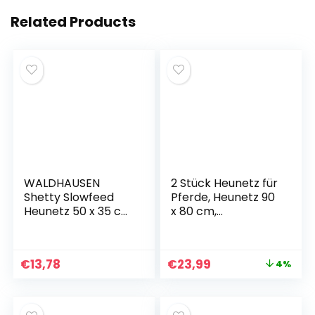
Related Products
WALDHAUSEN
2 Stück Heunetz für
Shetty Slowfeed
Pferde, Heunetz 90
Heunetz 50 x 35 cm
x 80 cm,
schwarz
Maschenweite 4,5 x
4,5 cm, Futternetz
mit
€
13,78
€
23,99
4%
Sicherheitsverschlu
ss, Tragkraft 6 kg,
Reduziert
Heuverschwendun