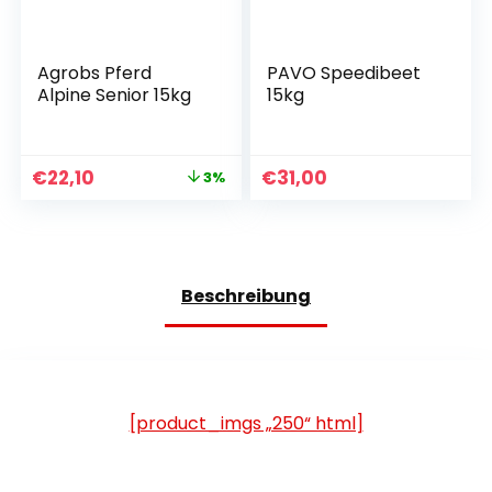
Agrobs Pferd
PAVO Speedibeet
Alpine Senior 15kg
15kg
€
22,10
€
31,00
3%
Beschreibung
[product_imgs „250“ html]