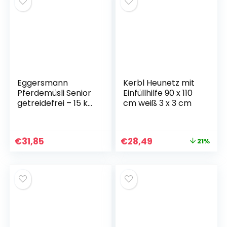
g in Heusäcken
(Schwarz)
Eggersmann
Kerbl Heunetz mit
Pferdemüsli Senior
Einfüllhilfe 90 x 110
getreidefrei – 15 kg
cm weiß 3 x 3 cm
Natürliches
getreidefreies
Pferdefutter mit
€
31,85
€
28,49
21%
erhöhtem
Energiegehalt –
Pferdefutter ideal
für metabolische
Pferde