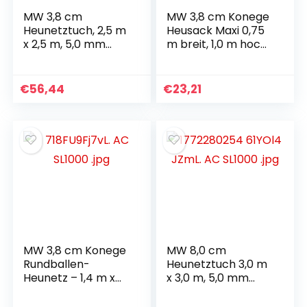
MW 3,8 cm
MW 3,8 cm Konege
Heunetztuch, 2,5 m
Heusack Maxi 0,75
x 2,5 m, 5,0 mm
m breit, 1,0 m hoch,
Kordelstärke
Fassungsvermögen
ca. 5,0 kg Heunetz
€
56,44
€
23,21
MW 3,8 cm Konege
MW 8,0 cm
Rundballen-
Heunetztuch 3,0 m
Heunetz – 1,4 m x
x 3,0 m, 5,0 mm
1,4 m x 1,6 m, 5,0
Kordelstärke
mm Kordelstärke,