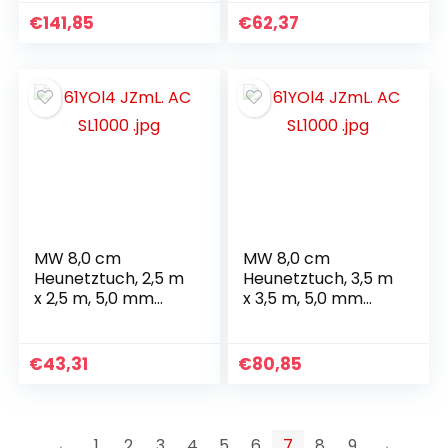
Heunetz
€
141,85
€
62,37
MW 8,0 cm
MW 8,0 cm
Heunetztuch, 2,5 m
Heunetztuch, 3,5 m
x 2,5 m, 5,0 mm
x 3,5 m, 5,0 mm
Kordelstärke
Kordelstärke
€
43,31
€
80,85
←
1
2
3
4
5
6
7
8
9
→