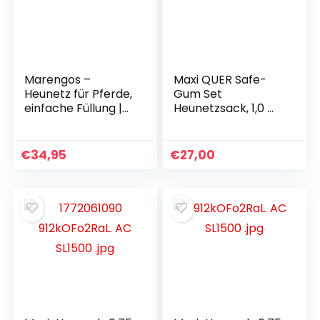
Befestigungsknöpf
e, grün
Marengos –
Maxi QUER Safe-
Heunetz für Pferde,
Gum Set
einfache Füllung |
Heunetzsack, 1,0 m
Heusack aus
breit, 0,75 hoch,
Polyethylen |
Mw 6,0 cm,
Bessere Verdauung
Fassungsvermögen
€
34,95
€
27,00
und Wohlbefinden |
ca. 5 kg, Heunetz
Maschenweite 6 x 6
cm | Genaue
Dosierung mit
Heubeutel |
Futternetz in
Schwarz | Größe M
oder XL