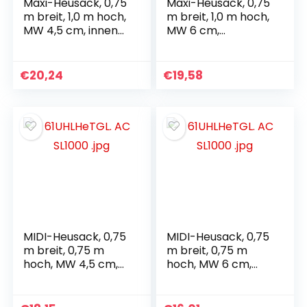
Maxi-Heusack, 0,75
Maxi-Heusack, 0,75
m breit, 1,0 m hoch,
m breit, 1,0 m hoch,
MW 4,5 cm, innen
MW 6 cm,
max. 4 x 4 cm,
Fassungsvermögen
Fassungsvermögen
ca. 5,0 kg Heunetz
ca. 5,0 kg Heunetz
€
20,24
€
19,58
MIDI-Heusack, 0,75
MIDI-Heusack, 0,75
m breit, 0,75 m
m breit, 0,75 m
hoch, MW 4,5 cm,
hoch, MW 6 cm,
Fassungsvermögen
Fassungsvermögen
ca. 3,5 kg Heunetz
ca. 3,5 kg Heunetz