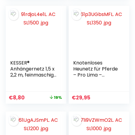
KESSER®
Knotenloses
Anhängernetz 1,5 x
Heunetz für Pferde
2,2 m, feinmaschig,
– Pro Lima –
Aufhängenetz mit
Tragfähigkeit 4 kg,
Spannseil und
Maschenweite 3,8 x
Netzschnur,
3,8 cm,
€
8,80
€
29,95
19%
Containernetz zur
zahnschonend
Ladungssicherung,
Sicherheitsnetz,
Eckmarkierung,
Expanderhaken
und