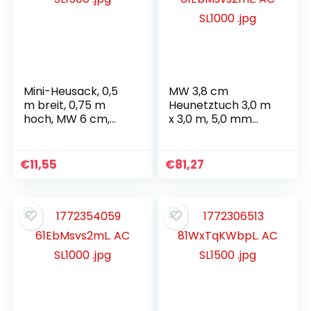
Mini-Heusack, 0,5
MW 3,8 cm
m breit, 0,75 m
Heunetztuch 3,0 m
hoch, MW 6 cm,
x 3,0 m, 5,0 mm
Fassungsvermögen
Kordelstärke
ca. 1,5 kg Heunetz
€
11,55
€
81,27