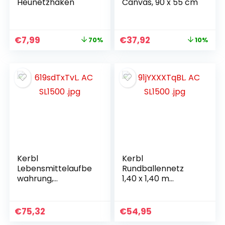
Heunetzhaken
Canvas, 90 x 55 cm
€
7,99
€
37,92
70%
10%
Kerbl
Kerbl
Lebensmittelaufbe
Rundballennetz
wahrung,
1,40 x 1,40 m
Maschenweite 10
Maschenweite 4,5
cm
grün
€
75,32
€
54,95