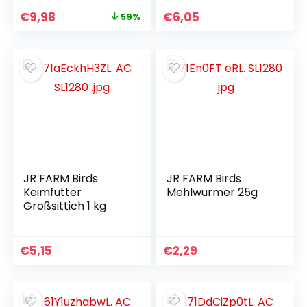
€
9,98
€
6,05
59%
JR FARM Birds
JR FARM Birds
Keimfutter
Mehlwürmer 25g
Großsittich 1 kg
€
5,15
€
2,29