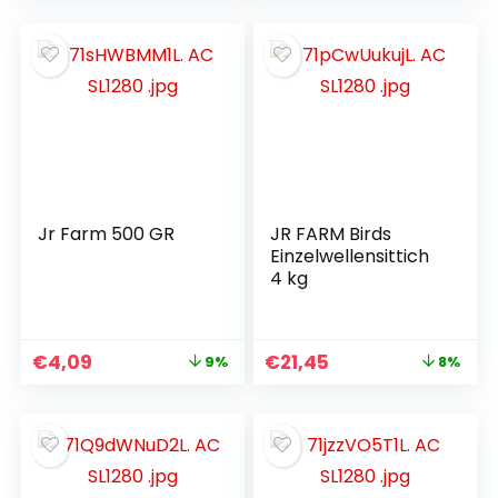
Jr Farm 500 GR
JR FARM Birds
Einzelwellensittich
4 kg
€
4,09
€
21,45
9%
8%