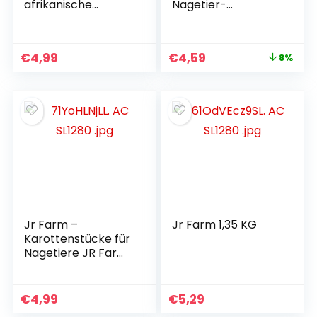
afrikanische
Nagetier-
Papageien, 1
Zanahoria-Snack
Kilogramm
JR Farm – 2133 –
400 Gr.
€
4,99
€
4,59
8%
Jr Farm –
Jr Farm 1,35 KG
Karottenstücke für
Nagetiere JR Farm
– 2171 – 650 Grs.
€
4,99
€
5,29