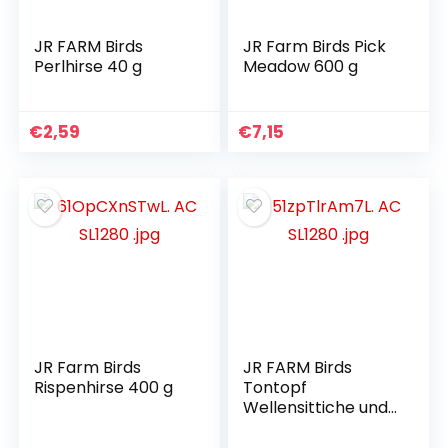
JR FARM Birds
JR Farm Birds Pick
Perlhirse 40 g
Meadow 600 g
€
2,59
€
7,15
JR Farm Birds
JR FARM Birds
Rispenhirse 400 g
Tontopf
Wellensittiche und
Kanarienvögel 80 g